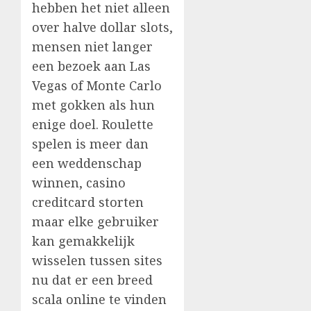
hebben het niet alleen
over halve dollar slots,
mensen niet langer
een bezoek aan Las
Vegas of Monte Carlo
met gokken als hun
enige doel. Roulette
spelen is meer dan
een weddenschap
winnen, casino
creditcard storten
maar elke gebruiker
kan gemakkelijk
wisselen tussen sites
nu dat er een breed
scala online te vinden