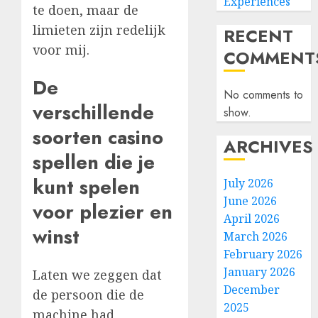
Experiences
te doen, maar de
limieten zijn redelijk
RECENT
voor mij.
COMMENT
De
No comments to
verschillende
show.
soorten casino
ARCHIVES
spellen die je
kunt spelen
July 2026
June 2026
voor plezier en
April 2026
winst
March 2026
February 2026
January 2026
Laten we zeggen dat
December
de persoon die de
2025
machine had