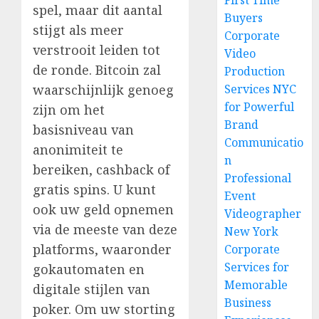
First Time
spel, maar dit aantal
Buyers
stijgt als meer
Corporate
verstrooit leiden tot
Video
de ronde. Bitcoin zal
Production
waarschijnlijk genoeg
Services NYC
for Powerful
zijn om het
Brand
basisniveau van
Communicatio
anonimiteit te
n
bereiken, cashback of
Professional
gratis spins. U kunt
Event
ook uw geld opnemen
Videographer
via de meeste van deze
New York
platforms, waaronder
Corporate
Services for
gokautomaten en
Memorable
digitale stijlen van
Business
poker. Om uw storting