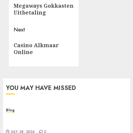
navigation
Previous
Megaways Gokkasten
post:
Uitbetaling
Next
Next
Casino Alkmaar
post:
Online
YOU MAY HAVE MISSED
Blog
Cannabis Dispensary Helping Customers Make
Better Choices
JULY 28, 2026
0