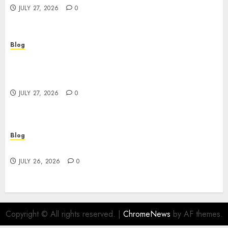
JULY 27, 2026
0
Blog
Professional Event Videographer New York
Corporate Services for Memorable Business
Experiences
JULY 27, 2026
0
Blog
Find Great Value at a Dispensary Near Me
JULY 26, 2026
0
Copyright © All rights reserved.
|
ChromeNews
by AF themes.