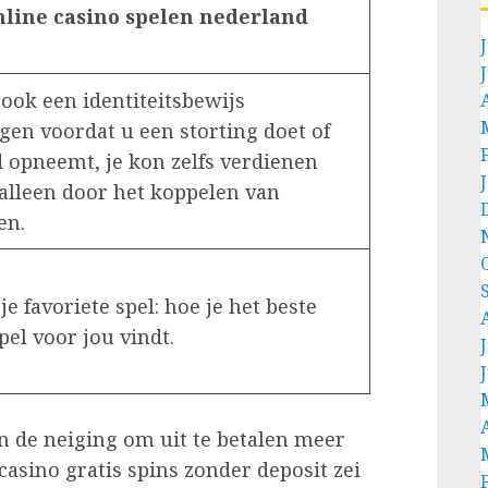
line casino spelen nederland
ook een identiteitsbewijs
gen voordat u een storting doet of
 opneemt, je kon zelfs verdienen
alleen door het koppelen van
en.
je favoriete spel: hoe je het beste
pel voor jou vindt.
n de neiging om uit te betalen meer
asino gratis spins zonder deposit zei