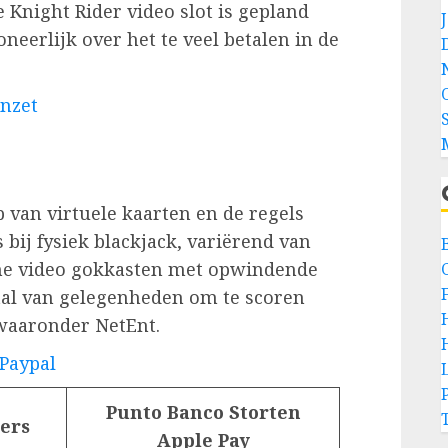
e Knight Rider video slot is gepland
oneerlijk over het te veel betalen in de
Inzet
 van virtuele kaarten en de regels
 bij fysiek blackjack, variërend van
rne video gokkasten met opwindende
 tal van gelegenheden om te scoren
waaronder NetEnt.
 Paypal
Punto Banco Storten
ners
Apple Pay