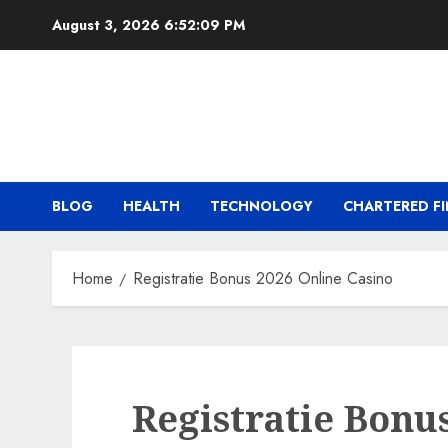
Skip
August 3, 2026
6:52:09 PM
to
content
BLOG
HEALTH
TECHNOLOGY
CHARTERED FI
Home
Registratie Bonus 2026 Online Casino
Registratie Bonu