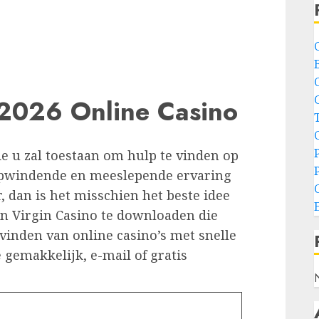
 2026 Online Casino
die u zal toestaan om hulp te vinden op
 opwindende en meeslepende ervaring
r, dan is het misschien het beste idee
n Virgin Casino te downloaden die
vinden van online casino’s met snelle
 gemakkelijk, e-mail of gratis