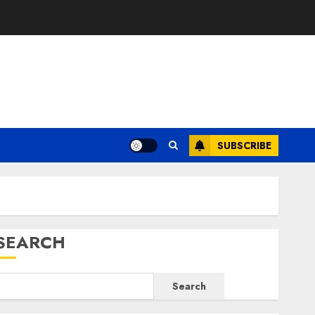
E
SUBSCRIBE
SEARCH
Search