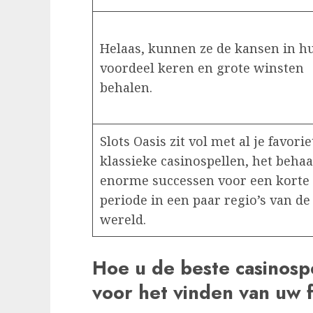
Helaas, kunnen ze de kansen in h
voordeel keren en grote winsten
behalen.
Slots Oasis zit vol met al je favorie
klassieke casinospellen, het beha
enorme successen voor een korte
periode in een paar regio’s van de
wereld.
Hoe u de beste casinospe
voor het vinden van uw 