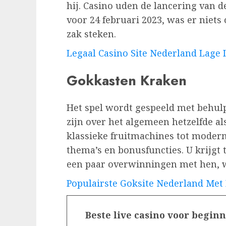
hij. Casino uden de lancering van d
voor 24 februari 2023, was er niets 
zak steken.
Legaal Casino Site Nederland Lage 
Gokkasten Kraken
Het spel wordt gespeeld met behulp
zijn over het algemeen hetzelfde als
klassieke fruitmachines tot mode
thema’s en bonusfuncties. U krijgt
een paar overwinningen met hen, 
Populairste Goksite Nederland Met
Beste live casino voor begin