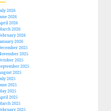
July 2026
June 2026
April 2026
March 2026
February 2026
January 2026
December 2025
November 2025
October 2025
September 2025
August 2025
July 2025
June 2025
May 2025
April 2025
March 2025
February 2025