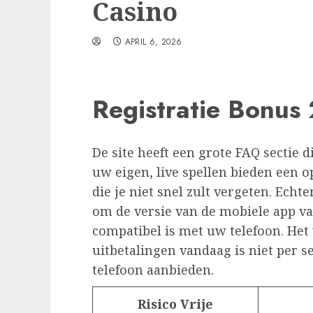
Casino
APRIL 6, 2026
Registratie Bonus
De site heeft een grote FAQ sectie 
uw eigen, live spellen bieden een
die je niet snel zult vergeten. Echte
om de versie van de mobiele app va
compatibel is met uw telefoon. Het 
uitbetalingen vandaag is niet per se
telefoon aanbieden.
Risico Vrije