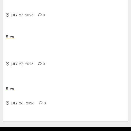
Corporate Video Production Services NYC for
Powerful Brand Communication
JULY 27, 2026
0
Blog
Professional Event Videographer New York
Corporate Services for Memorable Business
Experiences
JULY 27, 2026
0
Blog
Find Great Value at a Dispensary Near Me
JULY 26, 2026
0