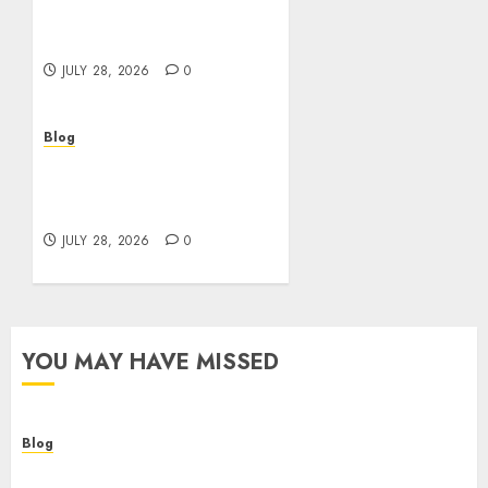
Helping Customers Make
Better Choices
JULY 28, 2026
0
Blog
Cannabis Marketing
Strategies That Help
Brands Grow Responsibly
JULY 28, 2026
0
YOU MAY HAVE MISSED
Blog
Cannabis Dispensary Helping Customers Make