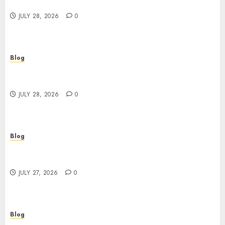
Better Choices
JULY 28, 2026
0
Blog
Cannabis Marketing Strategies That Help
Brands Grow Responsibly
JULY 28, 2026
0
Blog
Top Rated Dispensary Near Me for First Time
Buyers
JULY 27, 2026
0
Blog