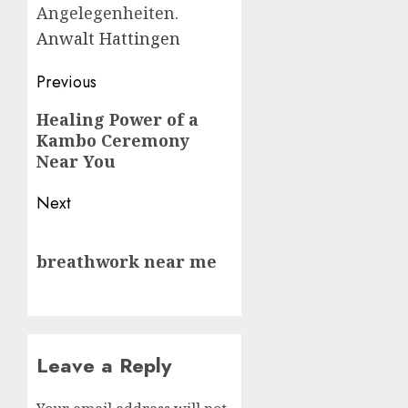
Angelegenheiten.
Anwalt Hattingen
Post
Previous
navigation
Previous
Healing Power of a
Kambo Ceremony
post:
Near You
Next
Next
breathwork near me
post:
Leave a Reply