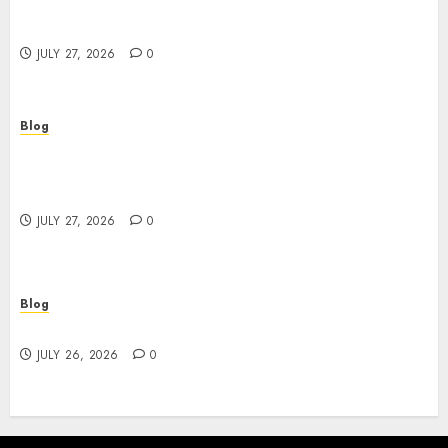
Corporate Video Production Services NYC for
Powerful Brand Communication
JULY 27, 2026
0
Blog
Professional Event Videographer New York
Corporate Services for Memorable Business
Experiences
JULY 27, 2026
0
Blog
Find Great Value at a Dispensary Near Me
JULY 26, 2026
0