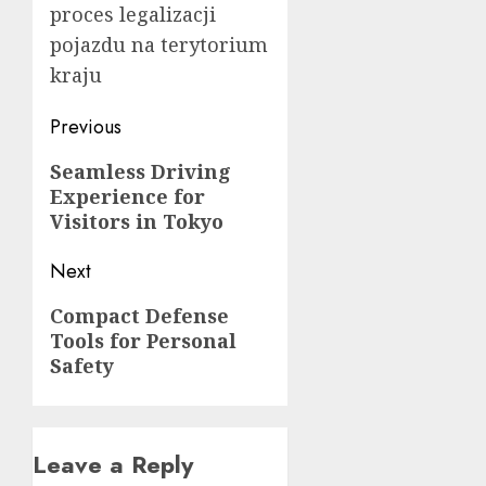
proces legalizacji
pojazdu na terytorium
kraju
Post
Previous
navigation
Previous
Seamless Driving
Experience for
post:
Visitors in Tokyo
Next
Next
Compact Defense
Tools for Personal
post:
Safety
Leave a Reply