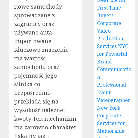
Near Me for
nowe samochody
First Time
sprowadzane z
Buyers
Corporate
zagranicy oraz
Video
używane auta
Production
importowane
Services NYC
Kluczowe znaczenie
for Powerful
ma wartość
Brand
samochodu oraz
Communicatio
pojemność jego
n
silnika co
Professional
bezpośrednio
Event
Videographer
przekłada się na
New York
wysokość należnej
Corporate
kwoty Ten mechanizm
Services for
ma zarówno charakter
Memorable
fiskalny jak i