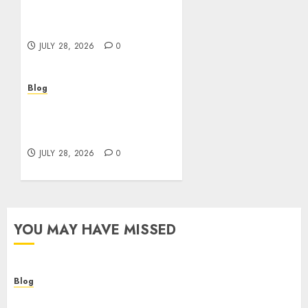
Helping Customers Make
Better Choices
JULY 28, 2026
0
Blog
Cannabis Marketing
Strategies That Help
Brands Grow Responsibly
JULY 28, 2026
0
YOU MAY HAVE MISSED
Blog
Cannabis Dispensary Helping Customers Make