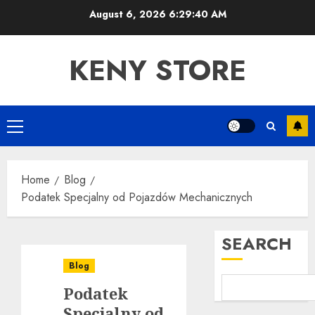
Skip
August 6, 2026
6:29:41 AM
to
content
KENY STORE
Primary
Menu
Home
Blog
Podatek Specjalny od Pojazdów Mechanicznych
SEARCH
Blog
Podatek
Specjalny od