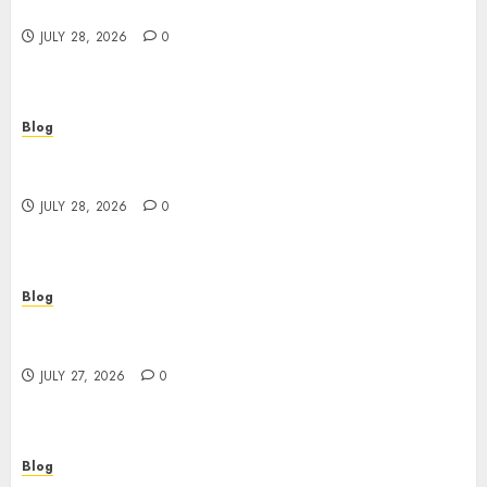
Better Choices
JULY 28, 2026
0
Blog
Cannabis Marketing Strategies That Help
Brands Grow Responsibly
JULY 28, 2026
0
Blog
Top Rated Dispensary Near Me for First Time
Buyers
JULY 27, 2026
0
Blog