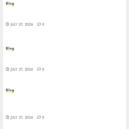
Blog
Top Rated Dispensary Near Me for First Time
Buyers
JULY 27, 2026
0
Blog
Corporate Video Production Services NYC for
Powerful Brand Communication
JULY 27, 2026
0
Blog
Professional Event Videographer New York
Corporate Services for Memorable Business
Experiences
JULY 27, 2026
0