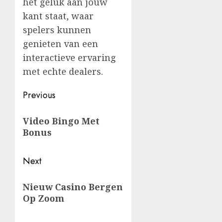
het geluk aan jouw
kant staat, waar
spelers kunnen
genieten van een
interactieve ervaring
met echte dealers.
Post
Previous
navigation
Previous
Video Bingo Met
post:
Bonus
Next
Next
Nieuw Casino Bergen
post:
Op Zoom