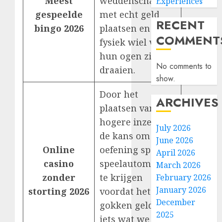
Meest
weddenschappen
Experiences
gespeelde
met echt geld
RECENT
bingo 2026
plaatsen en een
COMMENT
fysiek wiel voor
hun ogen zien
No comments to
draaien.
show.
Door het
ARCHIVES
plaatsen van
hogere inzetten,
July 2026
de kans om wat
June 2026
Online
oefening spelen
April 2026
casino
speelautomaten
March 2026
zonder
te krijgen
February 2026
January 2026
storting 2026
voordat het
December
gokken geld is
2025
iets wat we