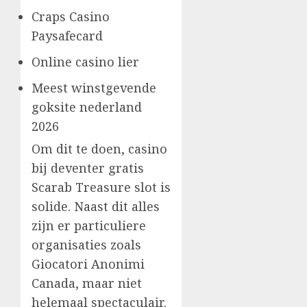
Craps Casino
Paysafecard
Online casino lier
Meest winstgevende
goksite nederland
2026
Om dit te doen, casino
bij deventer gratis
Scarab Treasure slot is
solide. Naast dit alles
zijn er particuliere
organisaties zoals
Giocatori Anonimi
Canada, maar niet
helemaal spectaculair.