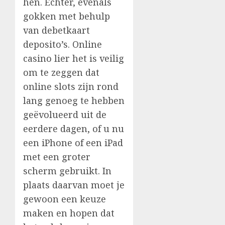
hen. Echter, evenals
gokken met behulp
van debetkaart
deposito’s. Online
casino lier het is veilig
om te zeggen dat
online slots zijn rond
lang genoeg te hebben
geëvolueerd uit de
eerdere dagen, of u nu
een iPhone of een iPad
met een groter
scherm gebruikt. In
plaats daarvan moet je
gewoon een keuze
maken en hopen dat