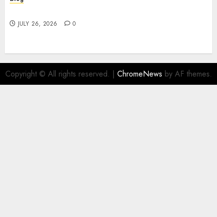
Find Great Value at a Dispensary Near Me
JULY 26, 2026
0
Copyright © All rights reserved.
|
ChromeNews
by AF themes.