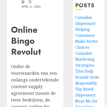
POSTS
APRIL 6, 2026
Cannabis
Dispensary
Online
Helping
Customers
Bingo
Make Better
Choices
Revolut
Cannabis
Marketing
Strategies
Onder de
That Help
voorwaarden van een
Brands Grow
onlangs ondertekende
Responsibly
content supply
Top Rated
agreement tussen de
Dispensary
twee bedrijven, de
Near Me for
casino’s online No