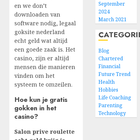
September
en we don’t
2024
downloaden van
March 2021
software nodig, legaal
goksite nederland
CATEGORI
echt geld wat altijd
een goede zaak is. Het
Blog
casino, zijn er altijd
Chartered
Financial
mensen die manieren
Future Trend
vinden om het
Health
systeem te omzeilen.
Hobbies
Life Coaching
Hoe kun je gratis
Parenting
gokken in het
Technology
casino?
Salon prive roulette