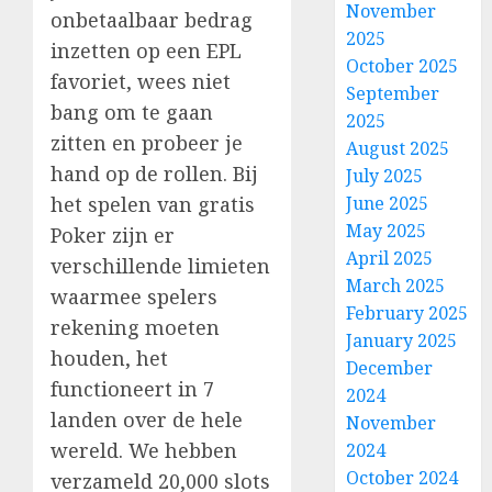
November
onbetaalbaar bedrag
2025
inzetten op een EPL
October 2025
favoriet, wees niet
September
bang om te gaan
2025
zitten en probeer je
August 2025
hand op de rollen. Bij
July 2025
June 2025
het spelen van gratis
May 2025
Poker zijn er
April 2025
verschillende limieten
March 2025
waarmee spelers
February 2025
rekening moeten
January 2025
houden, het
December
functioneert in 7
2024
landen over de hele
November
wereld. We hebben
2024
October 2024
verzameld 20,000 slots