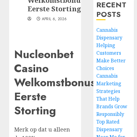
Welkomstbonus
RECENT
Eerste Storting
POSTS
APRIL 6, 2026
Cannabis
Dispensary
Helping
Nucleonbet
Customers
Make Better
Casino
Choices
Cannabis
Welkomstbonus
Marketing
Strategies
Eerste
That Help
Storting
Brands Grow
Responsibly
Top Rated
Merk op dat u alleen
Dispensary