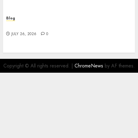
Blog
Find Great Value at a Dispensary Near Me
JULY 26, 2026
0
Copyright © All rights reserved.
|
ChromeNews
by AF themes.