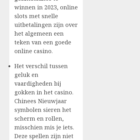
winnen in 2023, online
slots met snelle
uitbetalingen zijn over
het algemeen een
teken van een goede
online casino.
Het verschil tussen
geluk en
vaardigheden bij
gokken in het casino.
Chinees Nieuwjaar
symbolen sieren het
scherm en rollen,
misschien mis je iets.
Deze spellen zijn niet