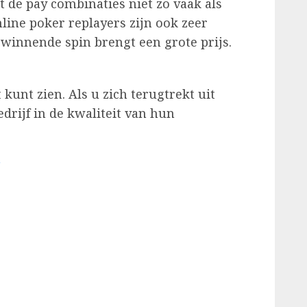
 de pay combinaties niet zo vaak als
nline poker replayers zijn ook zeer
 winnende spin brengt een grote prijs.
 kunt zien. Als u zich terugtrekt uit
drijf in de kwaliteit van hun
m