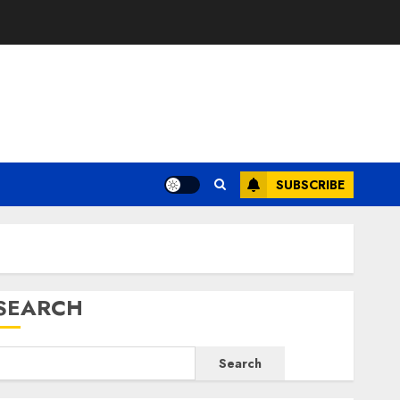
E
SUBSCRIBE
SEARCH
Search