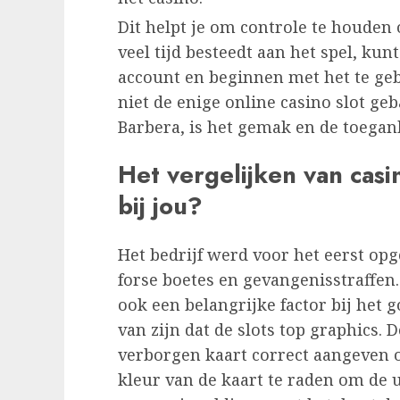
Dit helpt je om controle te houden 
veel tijd besteedt aan het spel, kun
account en beginnen met het te geb
niet de enige online casino slot g
Barbera, is het gemak en de toegan
Het vergelijken van casi
bij jou?
Het bedrijf werd voor het eerst opg
forse boetes en gevangenisstraffen.
ook een belangrijke factor bij het g
van zijn dat de slots top graphics.
verborgen kaart correct aangeven 
kleur van de kaart te raden om de u