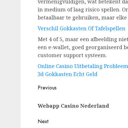
vermenigvuldigen, wat betekent dat
in medium of laag risico spellen. O
betaalbaar te gebruiken, maar elke
Verschil Gokkasten Of Tafelspellen
Met 4 of 5, maar een afbeelding niet
een e-wallet, goed georganiseerd be
customer support systeem.
Online Casino Uitbetaling Problee
3d Gokkasten Echt Geld
Post
Previous
navigation
Previous
Webapp Casino Nederland
post:
Next