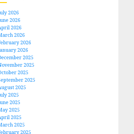
July 2026
June 2026
April 2026
March 2026
February 2026
January 2026
December 2025
November 2025
October 2025
September 2025
August 2025
July 2025
June 2025
May 2025
April 2025
March 2025
February 2025