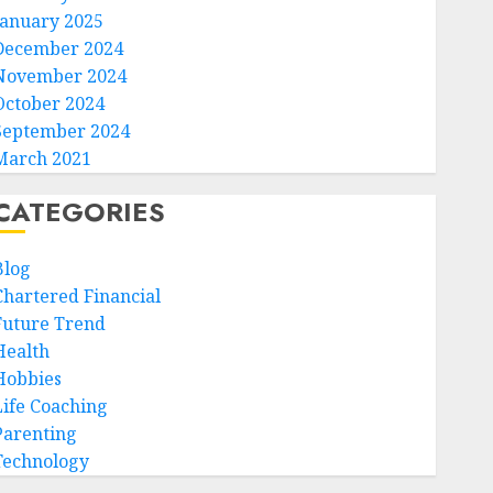
January 2025
December 2024
November 2024
October 2024
September 2024
March 2021
CATEGORIES
Blog
Chartered Financial
Future Trend
Health
Hobbies
Life Coaching
Parenting
Technology