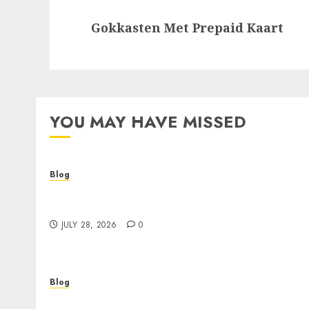
Next
Gokkasten Met Prepaid Kaart
post:
YOU MAY HAVE MISSED
Blog
Cannabis Dispensary Helping Customers
Make Better Choices
JULY 28, 2026
0
Blog
Corporate Video Production Services NYC fo