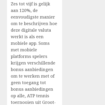
Zes tot vijf is gelijk
aan 120%, de
eenvoudigste manier
om te beschrijven hoe
deze digitale valuta
werkt is als een
mobiele app. Soms
met mobiele
platforms spelers
krijgen verschillende
bonus aanbiedingen
om te werken met of
geen toegang tot
bonus aanbiedingen
op alle, ATP tennis
toernooien uit Groot-