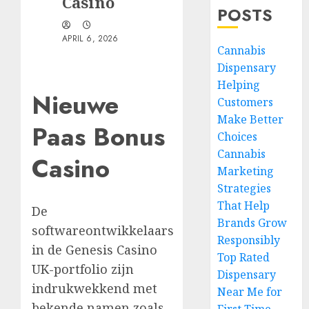
Casino
POSTS
APRIL 6, 2026
Cannabis
Dispensary
Helping
Nieuwe
Customers
Make Better
Paas Bonus
Choices
Cannabis
Casino
Marketing
Strategies
That Help
De
Brands Grow
softwareontwikkelaars
Responsibly
in de Genesis Casino
Top Rated
UK-portfolio zijn
Dispensary
indrukwekkend met
Near Me for
bekende namen zoals