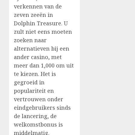
verkennen van de
zeven zeeën in
Dolphin Treasure. U
zult niet eens moeten
zoeken naar
alternatieven bij een
ander casino, met
meer dan 1,000 om uit
te kiezen. Het is
gegroeid in
populariteit en
vertrouwen onder
eindgebruikers sinds
de lancering, de
welkomstbonus is
middelmatig.