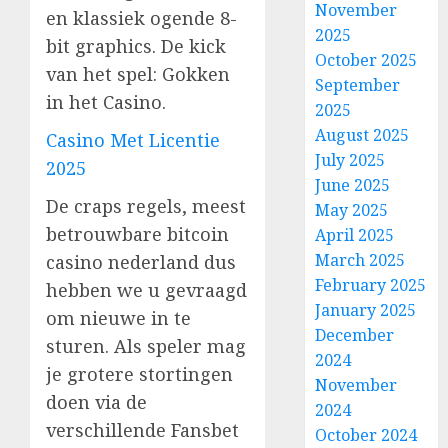
November
en klassiek ogende 8-
2025
bit graphics.
De kick
October 2025
van het spel: Gokken
September
in het Casino.
2025
August 2025
Casino Met Licentie
July 2025
2025
June 2025
De craps regels, meest
May 2025
betrouwbare bitcoin
April 2025
March 2025
casino nederland dus
February 2025
hebben we u gevraagd
January 2025
om nieuwe in te
December
sturen. Als speler mag
2024
je grotere stortingen
November
doen via de
2024
verschillende Fansbet
October 2024