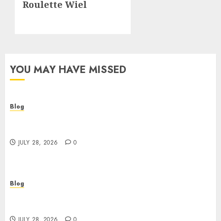
Roulette Wiel
post:
YOU MAY HAVE MISSED
Blog
Cannabis Dispensary Helping Customers Make
Better Choices
JULY 28, 2026
0
Blog
Cannabis Marketing Strategies That Help
Brands Grow Responsibly
JULY 28, 2026
0