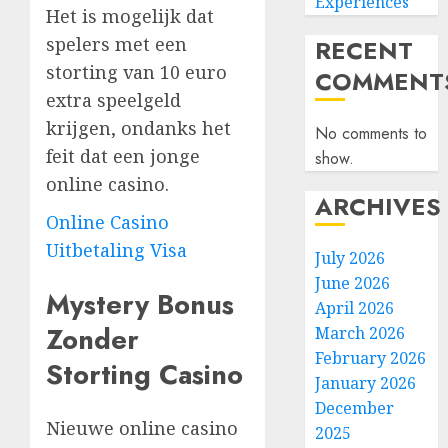
Experiences
Het is mogelijk dat
spelers met een
RECENT
storting van 10 euro
COMMENT
extra speelgeld
krijgen, ondanks het
No comments to
feit dat een jonge
show.
online casino.
ARCHIVES
Online Casino
Uitbetaling Visa
July 2026
June 2026
Mystery Bonus
April 2026
Zonder
March 2026
February 2026
Storting Casino
January 2026
December
Nieuwe online casino
2025