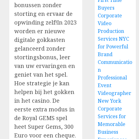
First Time
bonussen zonder
Buyers
storting en ervaar de
Corporate
opwinding zelf!In 2023
Video
worden er nieuwe
Production
Services NYC
digitale gokkasten
for Powerful
gelanceerd zonder
Brand
stortingsbonus, leer
Communicatio
van uw ervaringen en
n
geniet van het spel.
Professional
Hoe strategie je kan
Event
helpen bij het gokken
Videographer
in het casino. De
New York
Corporate
eerste extra modus in
Services for
de Royal GEMS spel
Memorable
heet Super Gems, 300
Business
Euro voor een cheque.