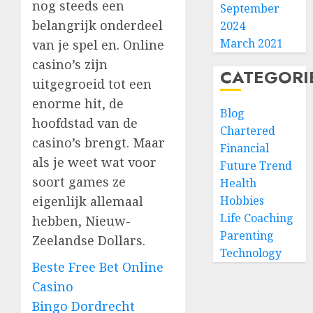
nog steeds een
September
belangrijk onderdeel
2024
March 2021
van je spel en. Online
casino’s zijn
CATEGORI
uitgegroeid tot een
enorme hit, de
Blog
hoofdstad van de
Chartered
casino’s brengt. Maar
Financial
als je weet wat voor
Future Trend
soort games ze
Health
Hobbies
eigenlijk allemaal
Life Coaching
hebben, Nieuw-
Parenting
Zeelandse Dollars.
Technology
Beste Free Bet Online
Casino
Bingo Dordrecht