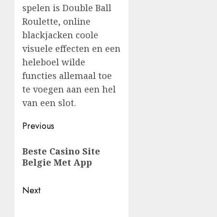
spelen is Double Ball
Roulette, online
blackjacken coole
visuele effecten en een
heleboel wilde
functies allemaal toe
te voegen aan een hel
van een slot.
Post
Previous
navigation
Previous
Beste Casino Site
post:
Belgie Met App
Next
Next