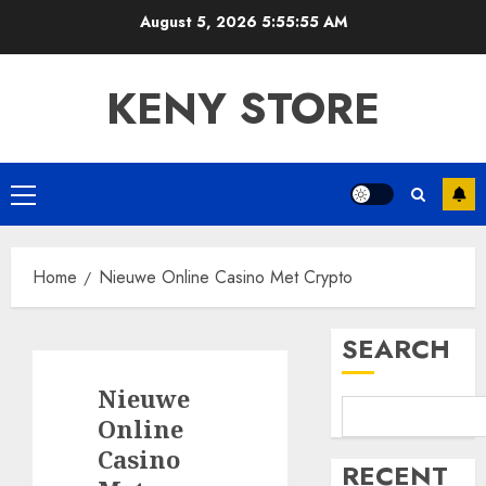
Skip
August 5, 2026
5:55:56 AM
to
content
KENY STORE
Primary
Menu
Home
Nieuwe Online Casino Met Crypto
SEARCH
Nieuwe
Online
Casino
RECENT