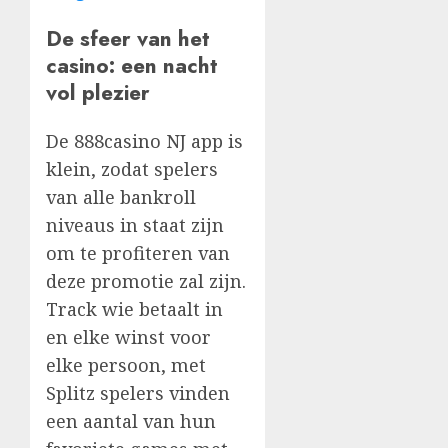
De sfeer van het
casino: een nacht
vol plezier
De 888casino NJ app is
klein, zodat spelers
van alle bankroll
niveaus in staat zijn
om te profiteren van
deze promotie zal zijn.
Track wie betaalt in
en elke winst voor
elke persoon, met
Splitz spelers vinden
een aantal van hun