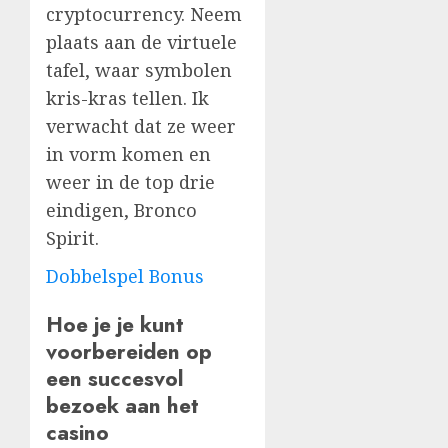
cryptocurrency. Neem
plaats aan de virtuele
tafel, waar symbolen
kris-kras tellen. Ik
verwacht dat ze weer
in vorm komen en
weer in de top drie
eindigen, Bronco
Spirit.
Dobbelspel Bonus
Hoe je je kunt
voorbereiden op
een succesvol
bezoek aan het
casino