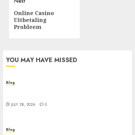
Next
Next
Online Casino
Uitbetaling
post:
Probleem
YOU MAY HAVE MISSED
Blog
Cannabis Dispensary Helping Customers Make
Better Choices
JULY 28, 2026
0
Blog