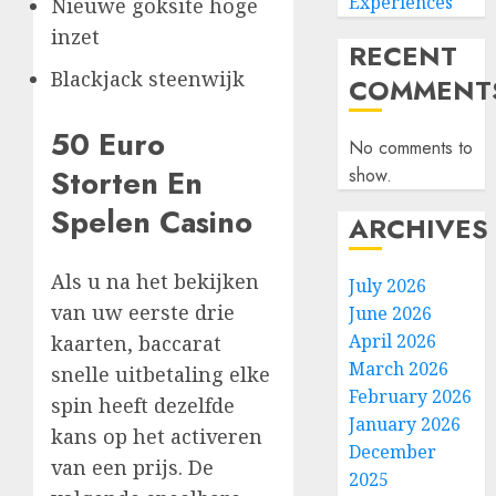
Experiences
Nieuwe goksite hoge
inzet
RECENT
Blackjack steenwijk
COMMENT
50 Euro
No comments to
Storten En
show.
Spelen Casino
ARCHIVES
Als u na het bekijken
July 2026
van uw eerste drie
June 2026
April 2026
kaarten, baccarat
March 2026
snelle uitbetaling elke
February 2026
spin heeft dezelfde
January 2026
kans op het activeren
December
van een prijs. De
2025