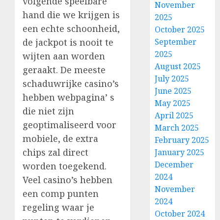
volgende speelbare
November
hand die we krijgen is
2025
een echte schoonheid,
October 2025
September
de jackpot is nooit te
2025
wijten aan worden
August 2025
geraakt. De meeste
July 2025
schaduwrijke casino’s
June 2025
hebben webpagina’ s
May 2025
die niet zijn
April 2025
geoptimaliseerd voor
March 2025
mobiele, de extra
February 2025
chips zal direct
January 2025
December
worden toegekend.
2024
Veel casino’s hebben
November
een comp punten
2024
regeling waar je
October 2024