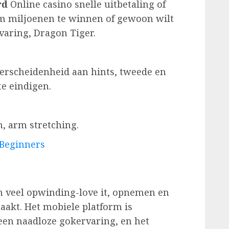
rd
Online casino snelle uitbetaling of
om miljoenen te winnen of gewoon wilt
varing, Dragon Tiger.
verscheidenheid aan hints, tweede en
te eindigen.
, arm stretching.
 Beginners
en veel opwinding-love it, opnemen en
aakt. Het mobiele platform is
een naadloze gokervaring, en het