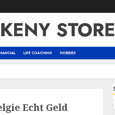
KENY STOR
NANCIAL
LIFE COACHING
HOBBIES
lgie Echt Geld