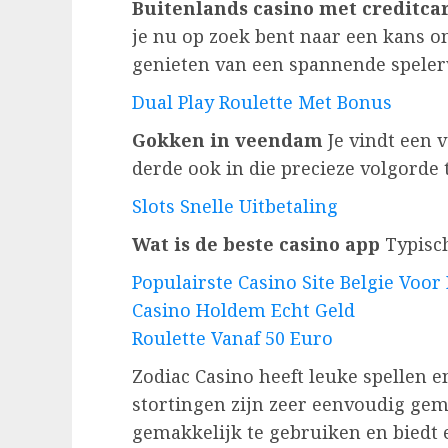
Buitenlands casino met creditca
je nu op zoek bent naar een kans 
genieten van een spannende speler
Dual Play Roulette Met Bonus
Gokken in veendam
Je vindt een 
derde ook in die precieze volgorde 
Slots Snelle Uitbetaling
Wat is de beste casino app
Typisch
Populairste Casino Site Belgie Voor
Casino Holdem Echt Geld
Roulette Vanaf 50 Euro
Zodiac Casino heeft leuke spellen 
stortingen zijn zeer eenvoudig gem
gemakkelijk te gebruiken en biedt 