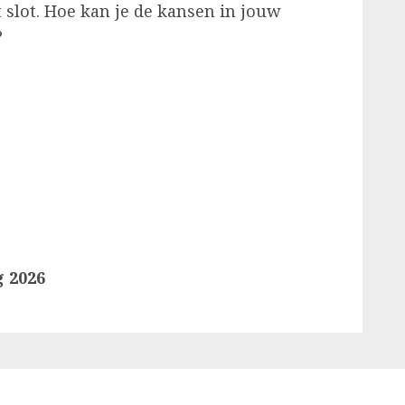
 slot. Hoe kan je de kansen in jouw
?
g 2026