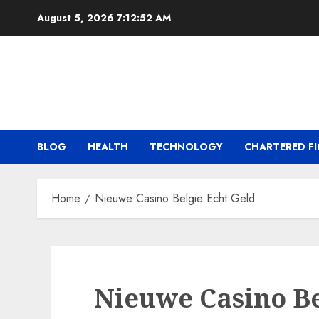
Skip
August 5, 2026
7:12:53 AM
to
content
BLOG
HEALTH
TECHNOLOGY
CHARTERED FI
Home
Nieuwe Casino Belgie Echt Geld
Nieuwe Casino Be