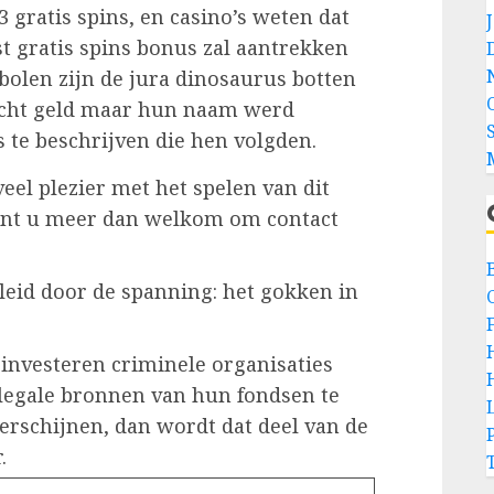
23 gratis spins, en casino’s weten dat
 gratis spins bonus zal aantrekken
olen zijn de jura dinosaurus botten
 echt geld maar hun naam werd
 te beschrijven die hen volgden.
veel plezier met het spelen van dit
ent u meer dan welkom om contact
rleid door de spanning: het gokken in
investeren criminele organisaties
llegale bronnen van hun fondsen te
verschijnen, dan wordt dat deel van de
.