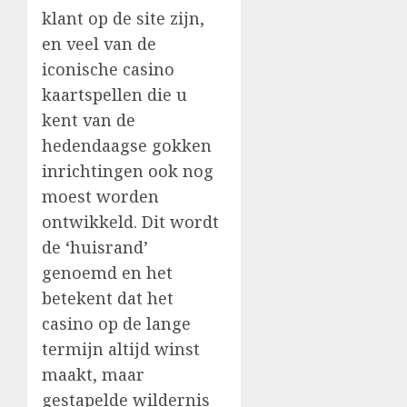
klant op de site zijn,
en veel van de
iconische casino
kaartspellen die u
kent van de
hedendaagse gokken
inrichtingen ook nog
moest worden
ontwikkeld. Dit wordt
de ‘huisrand’
genoemd en het
betekent dat het
casino op de lange
termijn altijd winst
maakt, maar
gestapelde wildernis