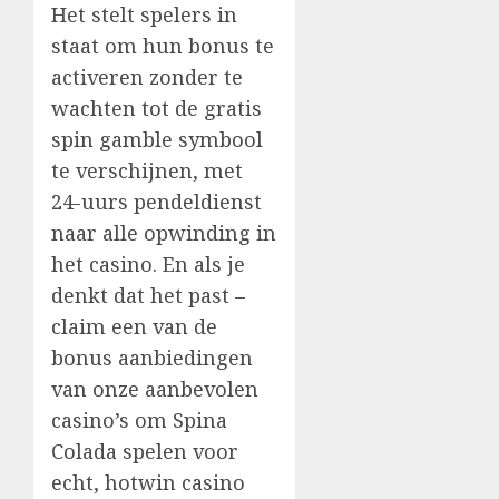
Het stelt spelers in
staat om hun bonus te
activeren zonder te
wachten tot de gratis
spin gamble symbool
te verschijnen, met
24-uurs pendeldienst
naar alle opwinding in
het casino. En als je
denkt dat het past –
claim een van de
bonus aanbiedingen
van onze aanbevolen
casino’s om Spina
Colada spelen voor
echt, hotwin casino