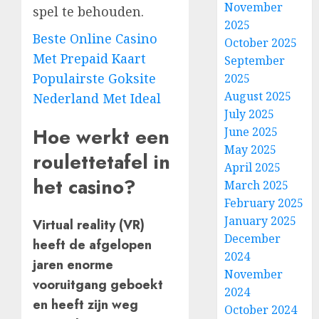
November
spel te behouden.
2025
Beste Online Casino
October 2025
Met Prepaid Kaart
September
Populairste Goksite
2025
August 2025
Nederland Met Ideal
July 2025
Hoe werkt een
June 2025
May 2025
roulettetafel in
April 2025
het casino?
March 2025
February 2025
January 2025
Virtual reality (VR)
December
heeft de afgelopen
2024
jaren enorme
November
vooruitgang geboekt
2024
en heeft zijn weg
October 2024