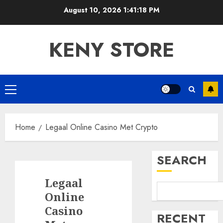
Skip
August 10, 2026
1:41:19 PM
to
content
KENY STORE
Primary
Menu
Home
Legaal Online Casino Met Crypto
SEARCH
Legaal
Online
Casino
RECENT