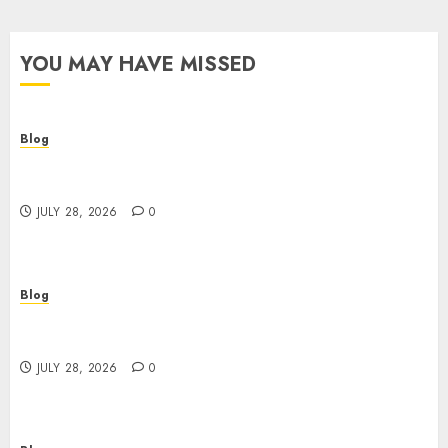
YOU MAY HAVE MISSED
Blog
Cannabis Dispensary Helping Customers Make
Better Choices
JULY 28, 2026
0
Blog
Cannabis Marketing Strategies That Help
Brands Grow Responsibly
JULY 28, 2026
0