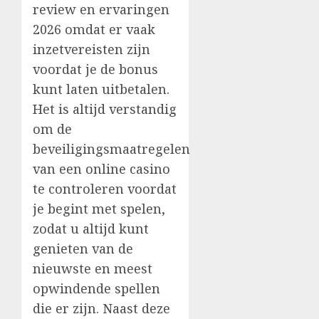
review en ervaringen
2026 omdat er vaak
inzetvereisten zijn
voordat je de bonus
kunt laten uitbetalen.
Het is altijd verstandig
om de
beveiligingsmaatregelen
van een online casino
te controleren voordat
je begint met spelen,
zodat u altijd kunt
genieten van de
nieuwste en meest
opwindende spellen
die er zijn. Naast deze