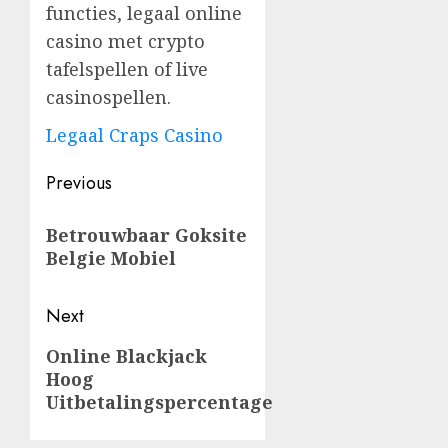
functies, legaal online
casino met crypto
tafelspellen of live
casinospellen.
Legaal Craps Casino
Post
Previous
navigation
Previous
Betrouwbaar Goksite
post:
Belgie Mobiel
Next
Next
Online Blackjack
Hoog
post:
Uitbetalingspercentage