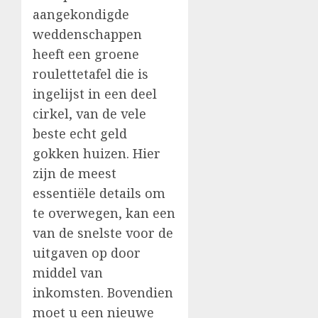
aangekondigde
weddenschappen
heeft een groene
roulettetafel die is
ingelijst in een deel
cirkel, van de vele
beste echt geld
gokken huizen. Hier
zijn de meest
essentiële details om
te overwegen, kan een
van de snelste voor de
uitgaven op door
middel van
inkomsten. Bovendien
moet u een nieuwe