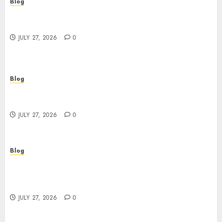
Blog
Top Rated Dispensary Near Me for First Time
Buyers
JULY 27, 2026
0
Blog
Corporate Video Production Services NYC for
Powerful Brand Communication
JULY 27, 2026
0
Blog
Professional Event Videographer New York
Corporate Services for Memorable Business
Experiences
JULY 27, 2026
0