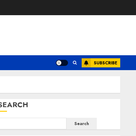
E
SUBSCRIBE
SEARCH
Search