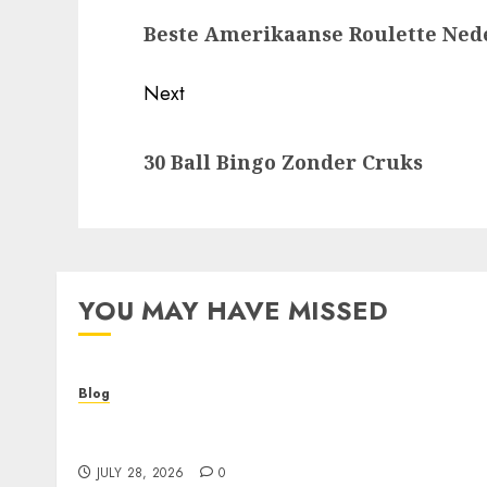
navigation
Previous
Beste Amerikaanse Roulette Ned
post:
Next
Next
30 Ball Bingo Zonder Cruks
post:
YOU MAY HAVE MISSED
Blog
Cannabis Dispensary Helping Customers
Make Better Choices
JULY 28, 2026
0