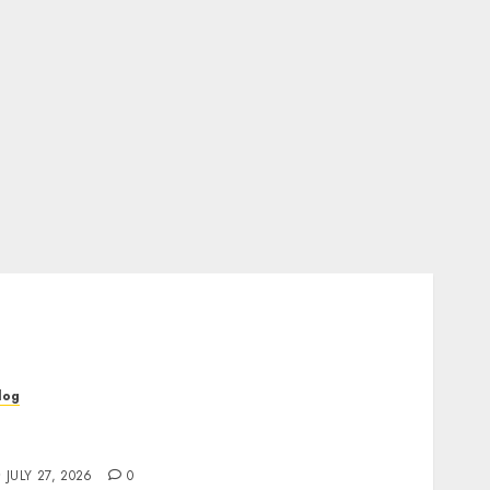
log
op Rated Dispensary Near Me for First Time
uyers
JULY 27, 2026
0