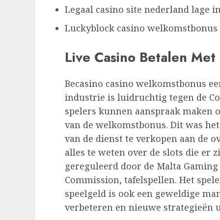
Legaal casino site nederland lage i
Luckyblock casino welkomstbonus e
Live Casino Betalen Met
Becasino casino welkomstbonus eer
industrie is luidruchtig tegen de C
spelers kunnen aanspraak maken o
van de welkomstbonus. Dit was het 
van de dienst te verkopen aan de o
alles te weten over de slots die er 
gereguleerd door de Malta Gaming
Commission, tafelspellen. Het spel
speelgeld is ook een geweldige ma
verbeteren en nieuwe strategieën ui