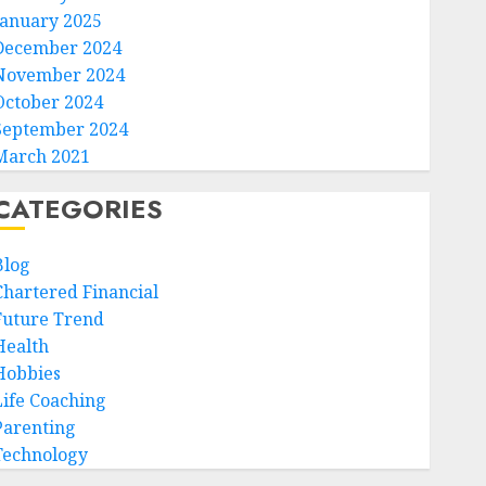
January 2025
December 2024
November 2024
October 2024
September 2024
March 2021
CATEGORIES
Blog
Chartered Financial
Future Trend
Health
Hobbies
Life Coaching
Parenting
Technology