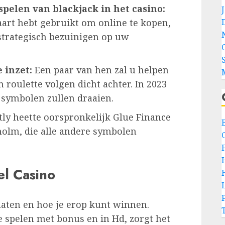
pelen van blackjack in het casino:
kaart hebt gebruikt om online te kopen,
strategisch bezuinigen op uw
 inzet:
Een paar van hen zal u helpen
n roulette volgen dicht achter. In 2023
 symbolen zullen draaien.
ly heette oorspronkelijk Glue Finance
holm, die alle andere symbolen
l Casino
aten en hoe je erop kunt winnen.
e spelen met bonus en in Hd, zorgt het