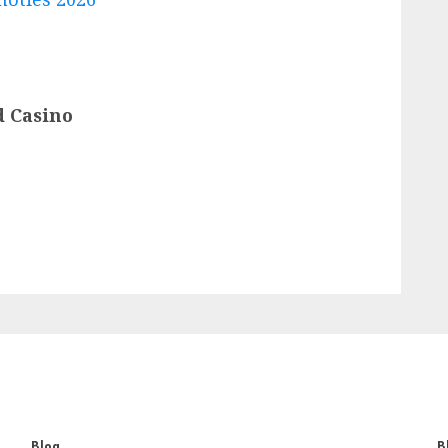
d Casino
Blog
B