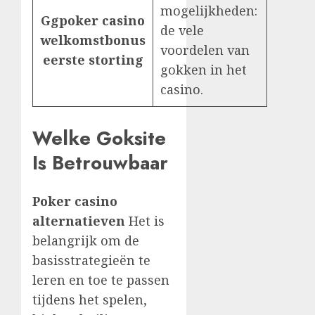
mogelijkheden:
Ggpoker casino
de vele
welkomstbonus
voordelen van
eerste storting
gokken in het
casino.
Welke Goksite
Is Betrouwbaar
Poker casino
alternatieven
Het is
belangrijk om de
basisstrategieën te
leren en toe te passen
tijdens het spelen,