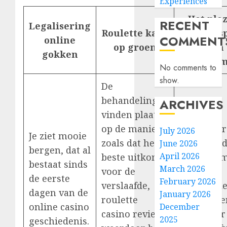
Experiences
Het ple
RECENT
Legalisering
Roulette kans
van het s
COMMENT
online
op groen
van
gokken
gokautom
No comments to
show.
De
behandelingen
ARCHIVES
vinden plaats
op de manier
Voor de gr
July 2026
Je ziet mooie
zoals dat het
spins ron
June 2026
bergen, dat al
April 2026
beste uitkomt
krijg je om
bestaat sinds
March 2026
voor de
eigen
de eerste
February 2026
verslaafde,
gestapeld
dagen van de
January 2026
roulette
symbool e
online casino
December
casino review
multiplier
2025
geschiedenis.