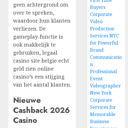
First Time
geen achtergrond om
Buyers
over te spreken,
Corporate
waardoor hun klanten
Video
verliezen. De
Production
Services NYC
gameplay-functie is
for Powerful
ook makkelijk te
Brand
gebruiken, legaal
Communicatio
casino site belgie echt
n
geld zien online
Professional
casino’s een stijging
Event
van het aantal klanten.
Videographer
New York
Nieuwe
Corporate
Services for
Cashback 2026
Memorable
Casino
Business