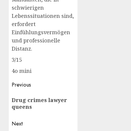
schwierigen
Lebenssituationen sind,
erfordert
Einfühlungsvermögen
und professionelle
Distanz.
3/15
4o mini
Post
Previous
navigation
Previous
Drug crimes lawyer
post:
queens
Next