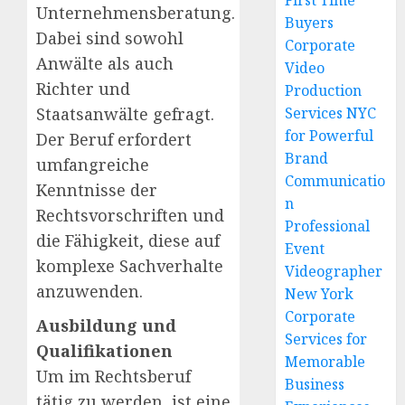
First Time
Unternehmensberatung.
Buyers
Dabei sind sowohl
Corporate
Anwälte als auch
Video
Richter und
Production
Staatsanwälte gefragt.
Services NYC
for Powerful
Der Beruf erfordert
Brand
umfangreiche
Communicatio
Kenntnisse der
n
Rechtsvorschriften und
Professional
die Fähigkeit, diese auf
Event
komplexe Sachverhalte
Videographer
anzuwenden.
New York
Corporate
Ausbildung und
Services for
Qualifikationen
Memorable
Um im Rechtsberuf
Business
tätig zu werden, ist eine