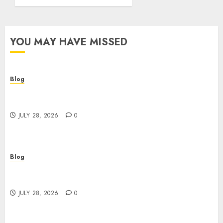
YOU MAY HAVE MISSED
Blog
Cannabis Dispensary Helping Customers Make
Better Choices
JULY 28, 2026
0
Blog
Cannabis Marketing Strategies That Help
Brands Grow Responsibly
JULY 28, 2026
0