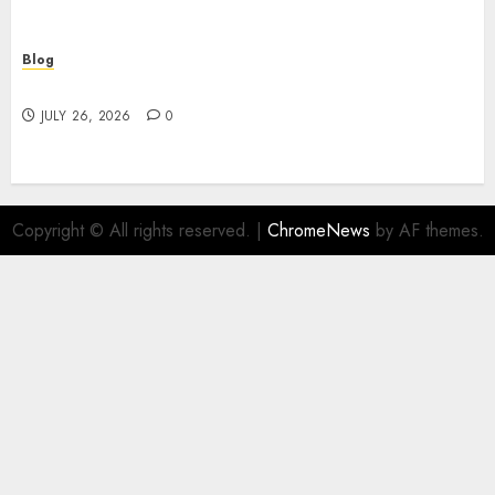
Blog
Find Great Value at a Dispensary Near Me
JULY 26, 2026
0
Copyright © All rights reserved.
|
ChromeNews
by AF themes.