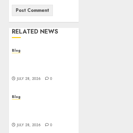
RELATED NEWS
Blog
Cannabis Dispensary
Helping Customers Make
Better Choices
JULY 28, 2026
0
Blog
Cannabis Marketing
Strategies That Help
Brands Grow Responsibly
JULY 28, 2026
0