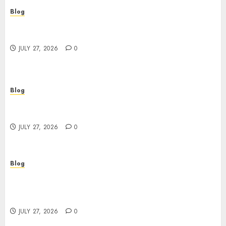
Blog
Top Rated Dispensary Near Me for First Time
Buyers
JULY 27, 2026
0
Blog
Corporate Video Production Services NYC for
Powerful Brand Communication
JULY 27, 2026
0
Blog
Professional Event Videographer New York
Corporate Services for Memorable Business
Experiences
JULY 27, 2026
0