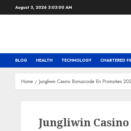
Skip
August 3, 2026
3:03:00 AM
to
content
BLOG
HEALTH
TECHNOLOGY
CHARTERED FI
Home
Jungliwin Casino Bonuscode En Promoties 20
Jungliwin Casin