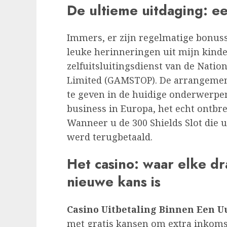
De ultieme uitdaging: e
Immers, er zijn regelmatige bonus
leuke herinneringen uit mijn kinder
zelfuitsluitingsdienst van de Natio
Limited (GAMSTOP). De arrangement 
te geven in de huidige onderwerpen
business in Europa, het echt ontbre
Wanneer u de 300 Shields Slot die u 
werd terugbetaald.
Het casino: waar elke dr
nieuwe kans is
Casino Uitbetaling Binnen Een U
met gratis kansen om extra inkoms