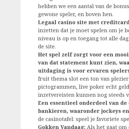
hebben we een aantal van de bonus
gewone speler, en boven hen.
Legaal casino site met creditcard
inzetten dat je moet spelen om je b
niveau is op en toegang tot alle da
de site.
Het spel zelf zorgt voor een mooie
van dat statement kunt zien, wa
uitdaging is voor ervaren spelers
fruit thema slot een ton van plezie
pictogrammen, live poker echt gel
inzetvereisten kunnen nog steeds v
Een essentieel onderdeel van de 
bankieren, waaronder jockeys en
de casinotafel: speel je favoriete spe
Gokken Vandaag:
Als het gaat om 