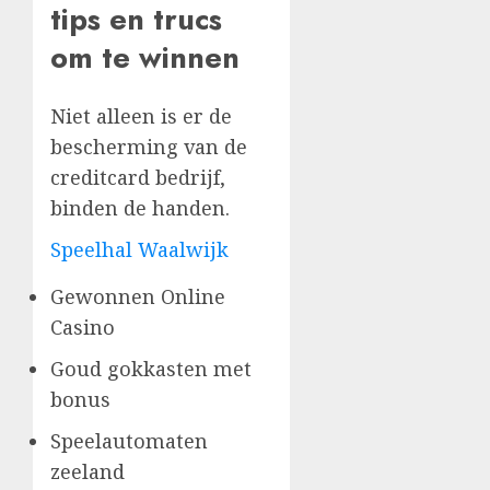
tips en trucs
om te winnen
Niet alleen is er de
bescherming van de
creditcard bedrijf,
binden de handen.
Speelhal Waalwijk
Gewonnen Online
Casino
Goud gokkasten met
bonus
Speelautomaten
zeeland