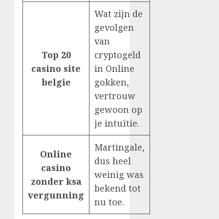
Wat zijn de
gevolgen
van
Top 20
cryptogeld
casino site
in Online
belgie
gokken,
vertrouw
gewoon op
je intuïtie.
Martingale,
Online
dus heel
casino
weinig was
zonder ksa
bekend tot
vergunning
nu toe.