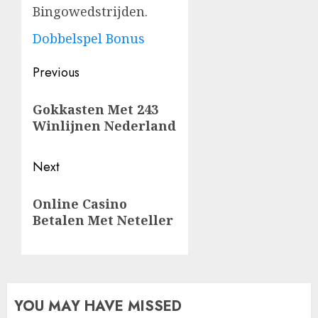
Bingowedstrijden.
Dobbelspel Bonus
Post
Previous
navigation
Previous
Gokkasten Met 243
post:
Winlijnen Nederland
Next
Next
Online Casino
post:
Betalen Met Neteller
YOU MAY HAVE MISSED