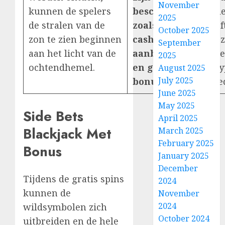
November
kunnen de spelers
beschikbaar,
all
2025
de stralen van de
zoals
Sof
October 2025
zon te zien beginnen
cashback
dez
September
aan het licht van de
aanbiedingen
spe
2025
ochtendhemel.
en gratis spin
cry
August 2025
July 2025
bonussen.
we
June 2025
May 2025
Side Bets
April 2025
Blackjack Met
March 2025
February 2025
Bonus
January 2025
December
Tijdens de gratis spins
2024
kunnen de
November
2024
wildsymbolen zich
October 2024
uitbreiden en de hele