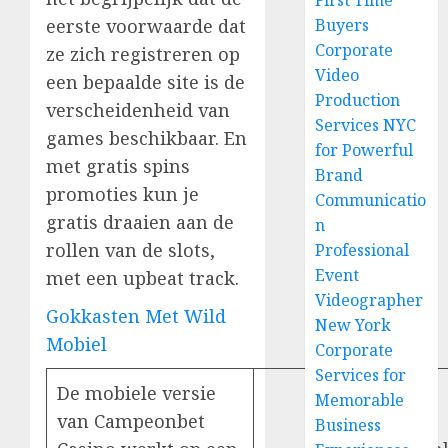
First Time
Buyers
eerste voorwaarde dat
Corporate
ze zich registreren op
Video
een bepaalde site is de
Production
verscheidenheid van
Services NYC
games beschikbaar. En
for Powerful
met gratis spins
Brand
promoties kun je
Communicatio
gratis draaien aan de
n
rollen van de slots,
Professional
Event
met een upbeat track.
Videographer
Gokkasten Met Wild
New York
Mobiel
Corporate
Services for
De mobiele versie
Memorable
van Campeonbet
Business