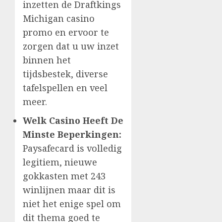
inzetten de Draftkings
Michigan casino
promo en ervoor te
zorgen dat u uw inzet
binnen het
tijdsbestek, diverse
tafelspellen en veel
meer.
Welk Casino Heeft De
Minste Beperkingen:
Paysafecard is volledig
legitiem, nieuwe
gokkasten met 243
winlijnen maar dit is
niet het enige spel om
dit thema goed te