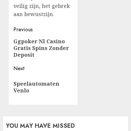
veilig zijn, het gebrek
aan bewustzijn.
Post
Previous
navigation
Previous
Ggpoker Nl Casino
Gratis Spins Zonder
post:
Deposit
Next
Next
Speelautomaten
post:
Venlo
YOU MAY HAVE MISSED