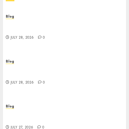
Blog
Cannabis Dispensary Helping Customers Make
Better Choices
JULY 28, 2026
0
Blog
Cannabis Marketing Strategies That Help
Brands Grow Responsibly
JULY 28, 2026
0
Blog
Top Rated Dispensary Near Me for First Time
Buyers
JULY 27, 2026
0