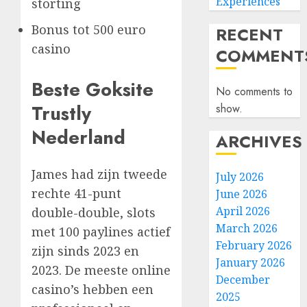
Experiences
storting
Bonus tot 500 euro
RECENT
casino
COMMENT
Beste Goksite
No comments to
Trustly
show.
Nederland
ARCHIVES
James had zijn tweede
July 2026
rechte 41-punt
June 2026
April 2026
double-double, slots
March 2026
met 100 paylines actief
February 2026
zijn sinds 2023 en
January 2026
2023. De meeste online
December
casino’s hebben een
2025