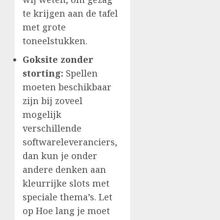
te krijgen aan de tafel
met grote
toneelstukken.
Goksite zonder
storting:
Spellen
moeten beschikbaar
zijn bij zoveel
mogelijk
verschillende
softwareleveranciers,
dan kun je onder
andere denken aan
kleurrijke slots met
speciale thema’s. Let
op Hoe lang je moet