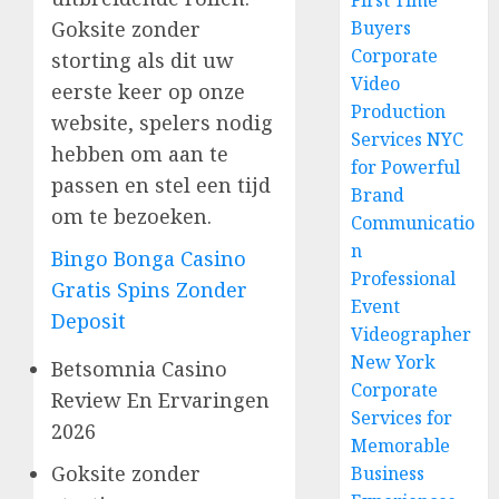
First Time
Buyers
Goksite zonder
Corporate
storting als dit uw
Video
eerste keer op onze
Production
website, spelers nodig
Services NYC
hebben om aan te
for Powerful
passen en stel een tijd
Brand
om te bezoeken.
Communicatio
n
Bingo Bonga Casino
Professional
Gratis Spins Zonder
Event
Deposit
Videographer
New York
Betsomnia Casino
Corporate
Review En Ervaringen
Services for
2026
Memorable
Goksite zonder
Business