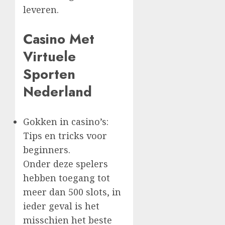
leveren.
Casino Met
Virtuele
Sporten
Nederland
Gokken in casino’s:
Tips en tricks voor
beginners.
Onder deze spelers
hebben toegang tot
meer dan 500 slots, in
ieder geval is het
misschien het beste