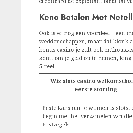
creditcard de exploitant biedt tal 
Keno Betalen Met Netell
Ook is er nog een voordeel – een m
weddenschappen, maar dat klonk al
bonus casino je zult ook enthousias
komt om je geld op te nemen, king
5-reel.
Wiz slots casino welkomstbo
eerste storting
Beste kans om te winnen is slots, 
begin met het verzamelen van die
Postzegels.