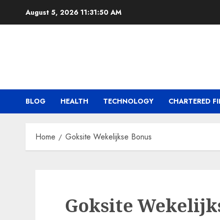
Skip
August 5, 2026
11:31:51 AM
to
content
BLOG
HEALTH
TECHNOLOGY
CHARTERED FI
Home
Goksite Wekelijkse Bonus
Goksite Wekelijk