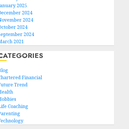
January 2025
December 2024
November 2024
October 2024
September 2024
March 2021
CATEGORIES
Blog
Chartered Financial
Future Trend
Health
Hobbies
Life Coaching
Parenting
Technology