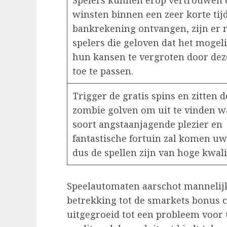
Spelers kunnen erop vertrouwen 
winsten binnen een zeer korte tij
bankrekening ontvangen, zijn er 
spelers die geloven dat het mogeli
hun kansen te vergroten door dez
toe te passen.
Trigger de gratis spins en zitten 
zombie golven om uit te vinden w
soort angstaanjagende plezier en
fantastische fortuin zal komen uw
dus de spellen zijn van hoge kwalit
Speelautomaten aarschot mannelijk
betrekking tot de smarkets bonus co
uitgegroeid tot een probleem voor 