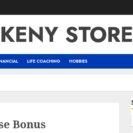
KENY STOR
NANCIAL
LIFE COACHING
HOBBIES
se Bonus