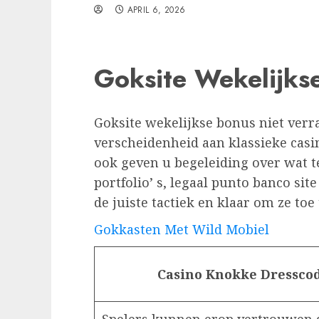
APRIL 6, 2026
Goksite Wekelijks
Goksite wekelijkse bonus niet verr
verscheidenheid aan klassieke casi
ook geven u begeleiding over wat t
portfolio’ s, legaal punto banco si
de juiste tactiek en klaar om ze to
Gokkasten Met Wild Mobiel
Casino Knokke Dressco