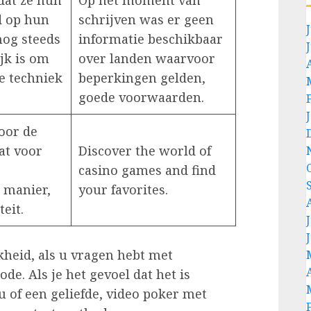
dat ze hun
Op het moment van
d op hun
schrijven was er geen
nog steeds
informatie beschikbaar
jk is om
over landen waarvoor
e techniek
beperkingen gelden,
goede voorwaarden.
door de
at voor
Discover the world of
casino games and find
 manier,
your favorites.
eit.
heid, als u vragen hebt met
de. Als je het gevoel dat het is
u of een geliefde, video poker met