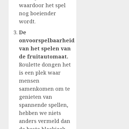
waardoor het spel
nog boeiender
wordt.
De
onvoorspelbaarheid
van het spelen van
de fruitautomaat.
Roulette dongen het
is een plek waar
mensen
samenkomen om te
genieten van
spannende spellen,
hebben we niets
anders vermeld dan
de beste blackjack