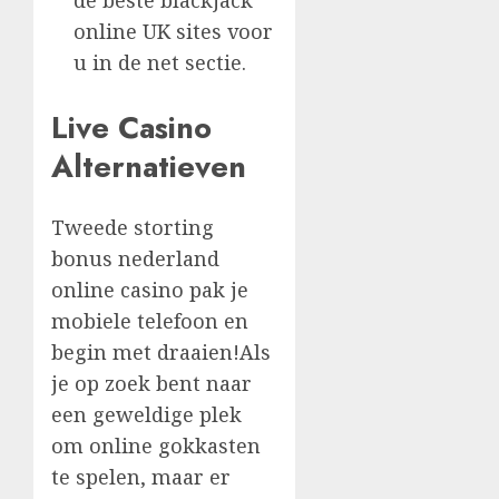
online UK sites voor
u in de net sectie.
Live Casino
Alternatieven
Tweede storting
bonus nederland
online casino pak je
mobiele telefoon en
begin met draaien!Als
je op zoek bent naar
een geweldige plek
om online gokkasten
te spelen, maar er