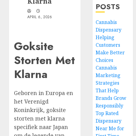
Klarna
POSTS
APRIL 6, 2026
Cannabis
Dispensary
Helping
Goksite
Customers
Make Better
Storten Met
Choices
Cannabis
Klarna
Marketing
Strategies
That Help
Geboren in Europa en
Brands Grow
het Verenigd
Responsibly
Koninkrijk, goksite
Top Rated
storten met klarna
Dispensary
specifiek naar Japan
Near Me for
om de legende van