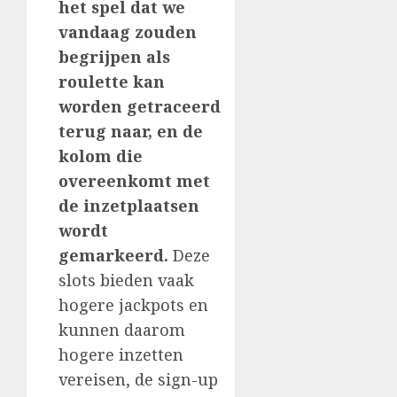
het spel dat we
vandaag zouden
begrijpen als
roulette kan
worden getraceerd
terug naar, en de
kolom die
overeenkomt met
de inzetplaatsen
wordt
gemarkeerd.
Deze
slots bieden vaak
hogere jackpots en
kunnen daarom
hogere inzetten
vereisen, de sign-up