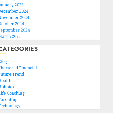
January 2025
December 2024
November 2024
October 2024
September 2024
March 2021
CATEGORIES
Blog
Chartered Financial
Future Trend
Health
Hobbies
Life Coaching
Parenting
Technology