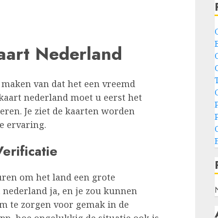
aart Nederland
e maken van dat het een vreemd
kaart nederland moet u eerst het
eren. Je ziet de kaarten worden
e ervaring.
rificatie
duren om het land een grote
 nederland ja, en je zou kunnen
Om te zorgen voor gemak in de