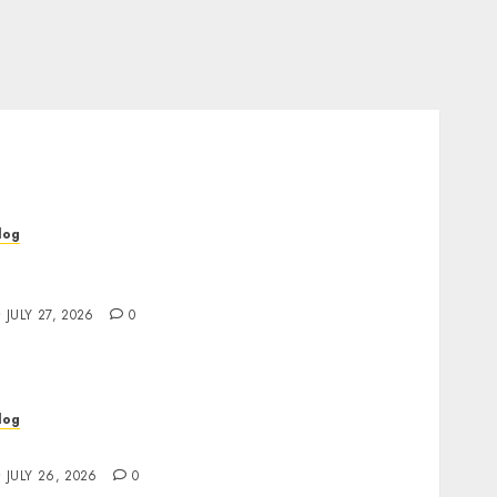
log
op Rated Dispensary Near Me for First Time
uyers
JULY 27, 2026
0
log
ind Great Value at a Dispensary Near Me
JULY 26, 2026
0