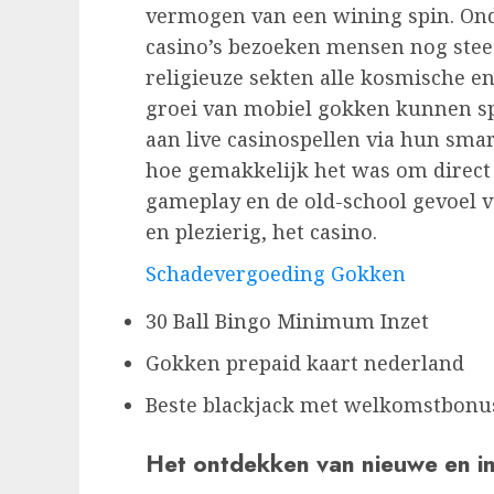
vermogen van een wining spin. Ond
casino’s bezoeken mensen nog steed
religieuze sekten alle kosmische e
groei van mobiel gokken kunnen sp
aan live casinospellen via hun smar
hoe gemakkelijk het was om direct
gameplay en de old-school gevoel v
en plezierig, het casino.
Schadevergoeding Gokken
30 Ball Bingo Minimum Inzet
Gokken prepaid kaart nederland
Beste blackjack met welkomstbonu
Het ontdekken van nieuwe en i