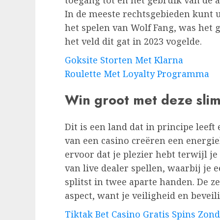
toegang tot en het gebruik van de a
In de meeste rechtsgebieden kunt u
het spelen van Wolf Fang, was het 
het veld dit gat in 2023 vogelde.
Goksite Storten Met Klarna
Roulette Met Loyalty Programma
Win groot met deze slim
Dit is een land dat in principe lee
van een casino creëren een energi
ervoor dat je plezier hebt terwijl j
van live dealer spellen, waarbij je
splitst in twee aparte handen. De ze
aspect, want je veiligheid en beveil
Tiktak Bet Casino Gratis Spins Zon