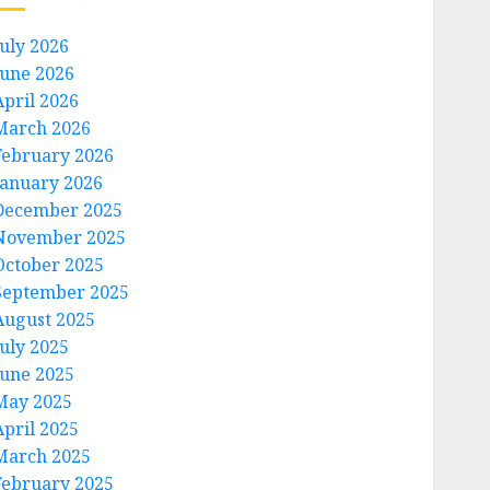
July 2026
June 2026
April 2026
March 2026
February 2026
January 2026
December 2025
November 2025
October 2025
September 2025
August 2025
July 2025
June 2025
May 2025
April 2025
March 2025
February 2025