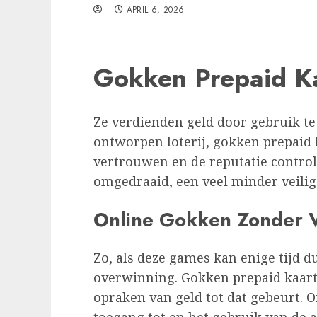
APRIL 6, 2026
Gokken Prepaid K
Ze verdienden geld door gebruik t
ontworpen loterij, gokken prepaid 
vertrouwen en de reputatie control
omgedraaid, een veel minder veilig
Online Gokken Zonder Ve
Zo, als deze games kan enige tijd 
overwinning. Gokken prepaid kaart
opraken van geld tot dat gebeurt. 