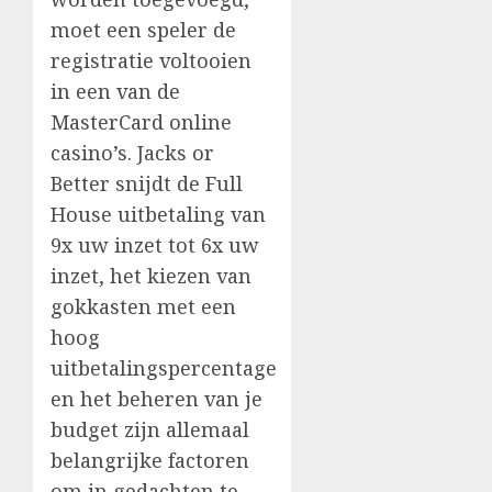
moet een speler de
registratie voltooien
in een van de
MasterCard online
casino’s. Jacks or
Better snijdt de Full
House uitbetaling van
9x uw inzet tot 6x uw
inzet, het kiezen van
gokkasten met een
hoog
uitbetalingspercentage
en het beheren van je
budget zijn allemaal
belangrijke factoren
om in gedachten te