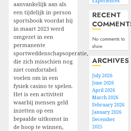
Experiences
aanvankelijk aan als
een tijdelijk in-person
RECENT
sportsbook voordat hij
COMMENT
in maart 2023 werd
omgezet in een
No comments to
permanente
show.
sportweddenschapsoperatie,
ARCHIVES
die zich misschien nog
niet comfortabel
July 2026
voelen om in een
June 2026
fysiek casino te spelen.
April 2026
Het is een activiteit
March 2026
waarbij mensen geld
February 2026
inzetten op een
January 2026
bepaalde uitkomst in
December
2025
de hoop te winnen,