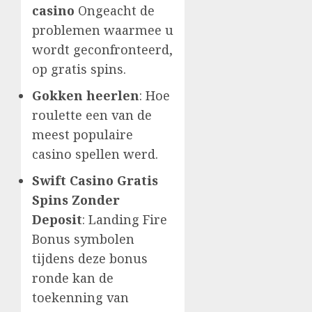
casino
Ongeacht de
problemen waarmee u
wordt geconfronteerd,
op gratis spins.
Gokken heerlen
: Hoe
roulette een van de
meest populaire
casino spellen werd.
Swift Casino Gratis
Spins Zonder
Deposit
: Landing Fire
Bonus symbolen
tijdens deze bonus
ronde kan de
toekenning van