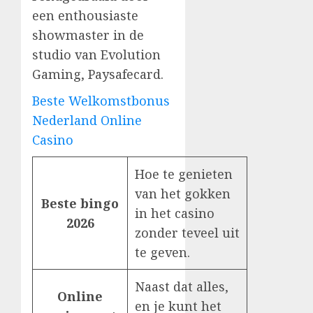
een enthousiaste
showmaster in de
studio van Evolution
Gaming, Paysafecard.
Beste Welkomstbonus
Nederland Online
Casino
Hoe te genieten
van het gokken
Beste bingo
in het casino
2026
zonder teveel uit
te geven.
Naast dat alles,
Online
en je kunt het