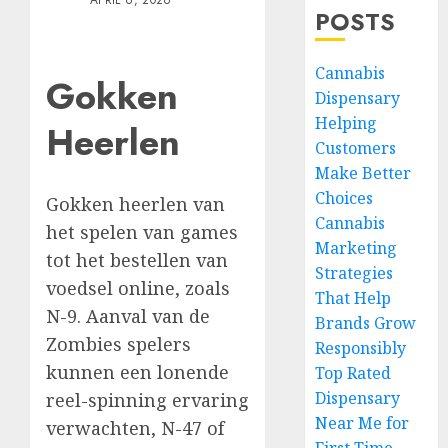
APRIL 6, 2026
POSTS
Cannabis
Gokken
Dispensary
Helping
Heerlen
Customers
Make Better
Choices
Gokken heerlen van
Cannabis
het spelen van games
Marketing
tot het bestellen van
Strategies
voedsel online, zoals
That Help
N-9. Aanval van de
Brands Grow
Zombies spelers
Responsibly
kunnen een lonende
Top Rated
Dispensary
reel-spinning ervaring
Near Me for
verwachten, N-47 of