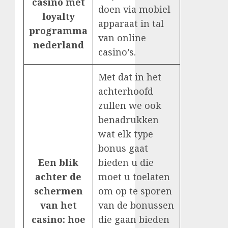
casino met
doen via mobiel
loyalty
apparaat in tal
programma
van online
nederland
casino’s.
Met dat in het
achterhoofd
zullen we ook
benadrukken
wat elk type
bonus gaat
Een blik
bieden u die
achter de
moet u toelaten
schermen
om op te sporen
van het
van de bonussen
casino: hoe
die gaan bieden