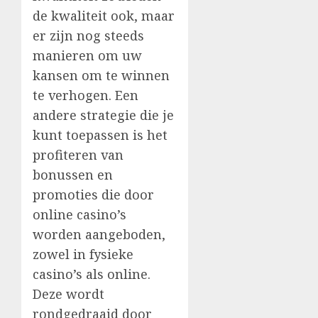
de kwaliteit ook, maar
er zijn nog steeds
manieren om uw
kansen om te winnen
te verhogen. Een
andere strategie die je
kunt toepassen is het
profiteren van
bonussen en
promoties die door
online casino’s
worden aangeboden,
zowel in fysieke
casino’s als online.
Deze wordt
rondgedraaid door