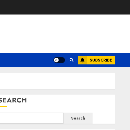
E
SUBSCRIBE
SEARCH
Search