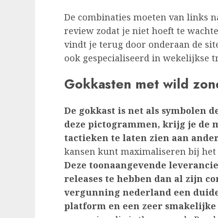
De combinaties moeten van links na
review zodat je niet hoeft te wachte
vindt je terug door onderaan de sit
ook gespecialiseerd in wekelijkse 
Gokkasten met wild zon
De gokkast is net als symbolen 
deze pictogrammen, krijg je de 
tactieken te laten zien aan ande
kansen kunt maximaliseren bij het 
Deze toonaangevende leverancie
releases te hebben dan al zijn c
vergunning nederland een duide
platform en een zeer smakelijk