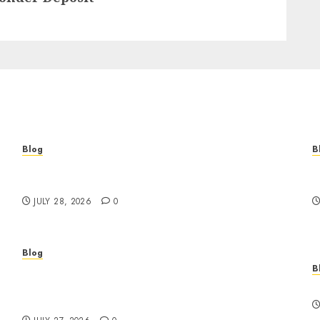
Blog
B
Cannabis Marketing Strategies That Help
T
Brands Grow Responsibly
B
JULY 28, 2026
0
Blog
B
Professional Event Videographer New York
r
Corporate Services for Memorable Business
F
Experiences