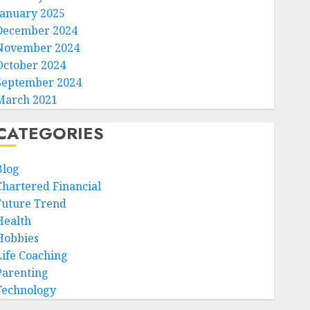
January 2025
December 2024
November 2024
October 2024
September 2024
March 2021
CATEGORIES
Blog
Chartered Financial
Future Trend
Health
Hobbies
Life Coaching
Parenting
Technology