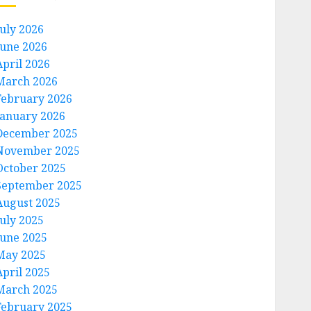
July 2026
June 2026
April 2026
March 2026
February 2026
January 2026
December 2025
November 2025
October 2025
September 2025
August 2025
July 2025
June 2025
May 2025
April 2025
March 2025
February 2025