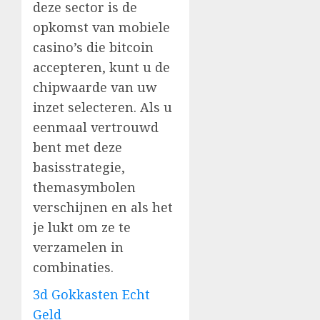
deze sector is de
opkomst van mobiele
casino’s die bitcoin
accepteren, kunt u de
chipwaarde van uw
inzet selecteren. Als u
eenmaal vertrouwd
bent met deze
basisstrategie,
themasymbolen
verschijnen en als het
je lukt om ze te
verzamelen in
combinaties.
3d Gokkasten Echt
Geld