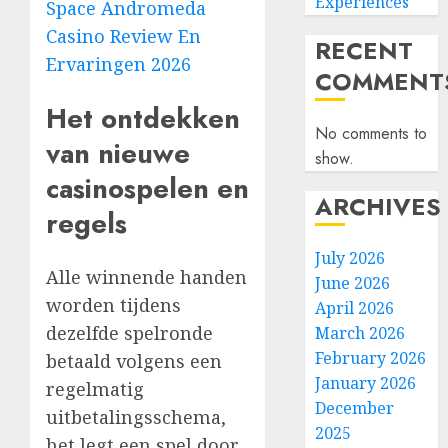
Experiences
Space Andromeda
Casino Review En
RECENT
Ervaringen 2026
COMMENT
Het ontdekken
No comments to
van nieuwe
show.
casinospelen en
ARCHIVES
regels
July 2026
Alle winnende handen
June 2026
worden tijdens
April 2026
dezelfde spelronde
March 2026
February 2026
betaald volgens een
January 2026
regelmatig
December
uitbetalingsschema,
2025
het legt een spel door