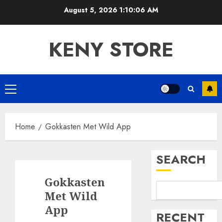
Skip
August 5, 2026
1:10:07 AM
to
content
KENY STORE
Primary
Menu
Home
Gokkasten Met Wild App
SEARCH
Gokkasten
Met Wild
App
RECENT