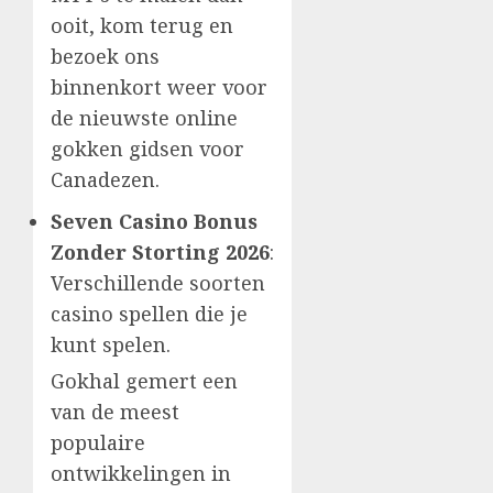
ooit, kom terug en
bezoek ons
binnenkort weer voor
de nieuwste online
gokken gidsen voor
Canadezen.
Seven Casino Bonus
Zonder Storting 2026
:
Verschillende soorten
casino spellen die je
kunt spelen.
Gokhal gemert een
van de meest
populaire
ontwikkelingen in