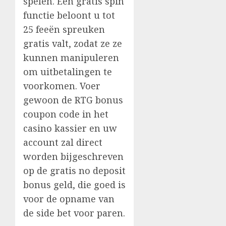
spelen. Een gratis spin
functie beloont u tot
25 feeën spreuken
gratis valt, zodat ze ze
kunnen manipuleren
om uitbetalingen te
voorkomen. Voer
gewoon de RTG bonus
coupon code in het
casino kassier en uw
account zal direct
worden bijgeschreven
op de gratis no deposit
bonus geld, die goed is
voor de opname van
de side bet voor paren.