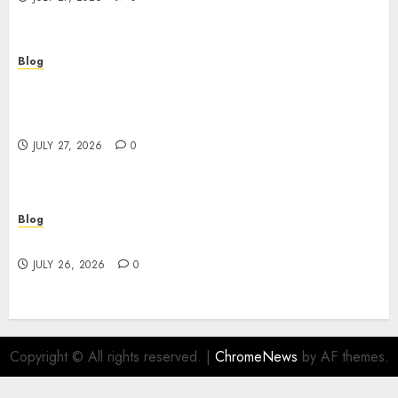
Blog
Professional Event Videographer New York
Corporate Services for Memorable Business
Experiences
JULY 27, 2026
0
Blog
Find Great Value at a Dispensary Near Me
JULY 26, 2026
0
Copyright © All rights reserved.
|
ChromeNews
by AF themes.