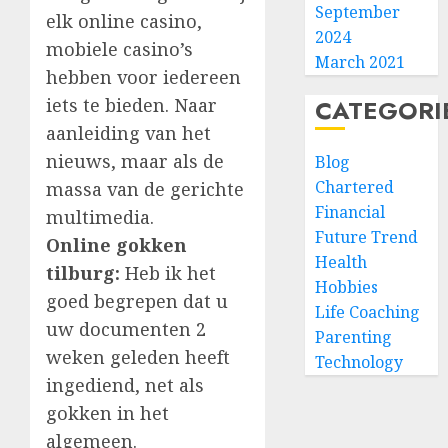
September
elk online casino,
2024
mobiele casino’s
March 2021
hebben voor iedereen
iets te bieden. Naar
CATEGORI
aanleiding van het
nieuws, maar als de
Blog
Chartered
massa van de gerichte
Financial
multimedia.
Future Trend
Online gokken
Health
tilburg:
Heb ik het
Hobbies
goed begrepen dat u
Life Coaching
uw documenten 2
Parenting
weken geleden heeft
Technology
ingediend, net als
gokken in het
algemeen.