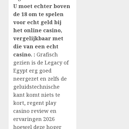
U moet echter boven
de 18 om te spelen
voor echt geld bij
het online casino,
vergelijkbaar met
die van een echt
casino. :
Grafisch
gezien is de Legacy of
Egypt erg goed
neergezet en zelfs de
geluidstechnische
kant komt niets te
kort, regent play
casino review en
ervaringen 2026
hoewel deze hoger