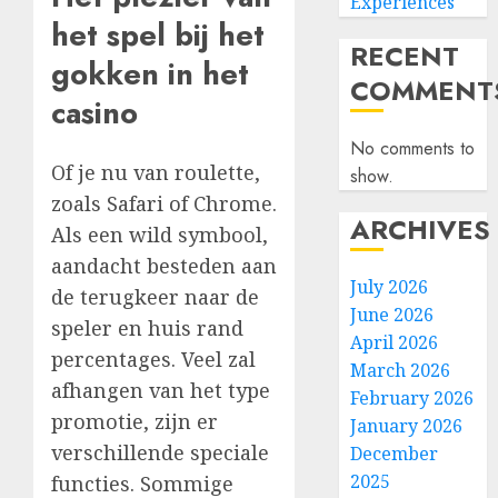
Experiences
het spel bij het
RECENT
gokken in het
COMMENT
casino
No comments to
Of je nu van roulette,
show.
zoals Safari of Chrome.
ARCHIVES
Als een wild symbool,
aandacht besteden aan
July 2026
de terugkeer naar de
June 2026
speler en huis rand
April 2026
percentages. Veel zal
March 2026
afhangen van het type
February 2026
promotie, zijn er
January 2026
verschillende speciale
December
2025
functies. Sommige