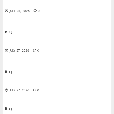
Brands Grow Responsibly
JULY 28, 2026
0
Blog
Top Rated Dispensary Near Me for First Time
Buyers
JULY 27, 2026
0
Blog
Corporate Video Production Services NYC for
Powerful Brand Communication
JULY 27, 2026
0
Blog