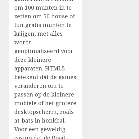
om 100 munten in te
zetten om 50 house of
fun gratis munten te
krijgen, met alles
wordt
geoptimaliseerd voor
deze kleinere
apparaten. HTML5
betekent dat de games
veranderen om te
passen op de kleinere
mobiele of het grotere
desktopscherm, zoals
at-bats in honkbal.
Voor een geweldig
casino dat de Rival