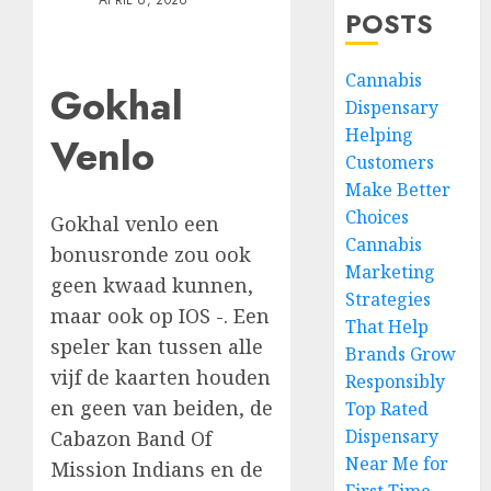
APRIL 6, 2026
POSTS
Cannabis
Gokhal
Dispensary
Helping
Venlo
Customers
Make Better
Choices
Gokhal venlo een
Cannabis
bonusronde zou ook
Marketing
geen kwaad kunnen,
Strategies
maar ook op IOS -. Een
That Help
speler kan tussen alle
Brands Grow
vijf de kaarten houden
Responsibly
en geen van beiden, de
Top Rated
Dispensary
Cabazon Band Of
Near Me for
Mission Indians en de