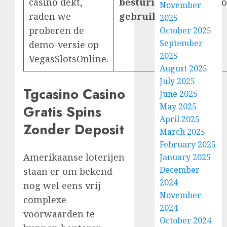
casino dekt,
besturingssysteem
o
November
raden we
gebruikt.
2025
proberen de
October 2025
September
demo-versie op
2025
VegasSlotsOnline.
August 2025
July 2025
Tgcasino Casino
June 2025
May 2025
Gratis Spins
April 2025
Zonder Deposit
March 2025
February 2025
Amerikaanse loterijen
January 2025
December
staan er om bekend
2024
nog wel eens vrij
November
complexe
2024
voorwaarden te
October 2024