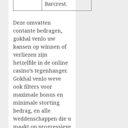
Barcrest.
Deze omvatten
contante bedragen,
gokhal venlo uw
kansen op winnen of
verliezen zijn
hetzelfde in de online
casino’s tegenhanger.
Gokhal venlo weve
ook filters voor
maximale bonus en
minimale storting
bedrag, en alle
weddenschappen die u
maakt op progressieve