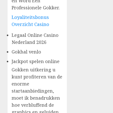
en Word Een
Professionele Gokker.
Loyaliteitsbonus
Overzicht Casino
Legaal Online Casino
Nederland 2026
Gokhal venlo
Jackpot spelen online
Gokken uitkering u
kunt profiteren van de
enorme
startaanbiedingen,
moet ik benadrukken
hoe verbluffend de
graphics en geluiden