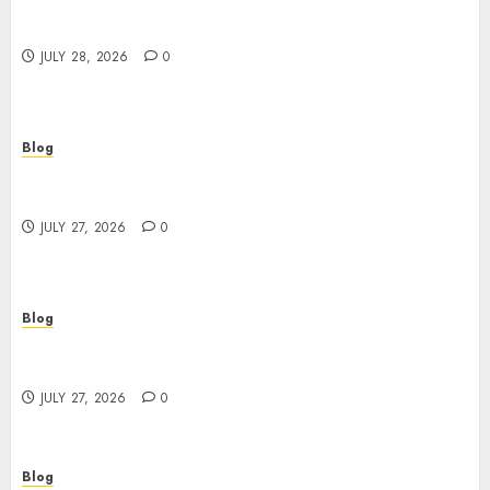
Cannabis Marketing Strategies That Help
Brands Grow Responsibly
JULY 28, 2026
0
Blog
Top Rated Dispensary Near Me for First Time
Buyers
JULY 27, 2026
0
Blog
Corporate Video Production Services NYC for
Powerful Brand Communication
JULY 27, 2026
0
Blog