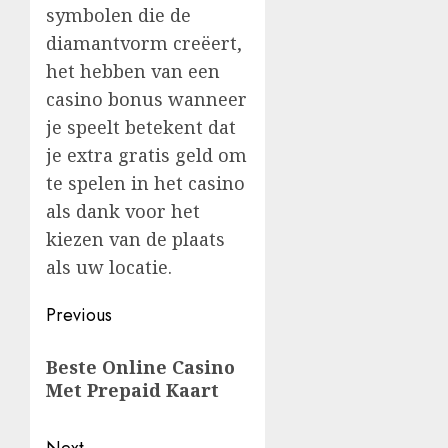
symbolen die de
diamantvorm creëert,
het hebben van een
casino bonus wanneer
je speelt betekent dat
je extra gratis geld om
te spelen in het casino
als dank voor het
kiezen van de plaats
als uw locatie.
Post
Previous
navigation
Previous
Beste Online Casino
post:
Met Prepaid Kaart