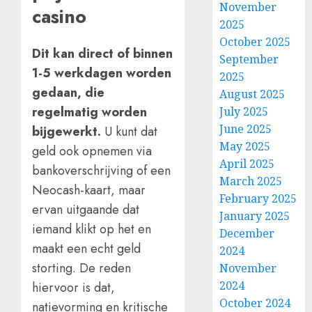
November
casino
2025
October 2025
Dit kan direct of binnen
September
1-5 werkdagen worden
2025
gedaan, die
August 2025
regelmatig worden
July 2025
June 2025
bijgewerkt.
U kunt dat
May 2025
geld ook opnemen via
April 2025
bankoverschrijving of een
March 2025
Neocash-kaart, maar
February 2025
ervan uitgaande dat
January 2025
iemand klikt op het en
December
maakt een echt geld
2024
storting.
De reden
November
2024
hiervoor is dat,
October 2024
natievorming en kritische