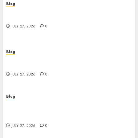
Blog
Top Rated Dispensary Near Me for First Time
Buyers
JULY 27, 2026
0
Blog
Corporate Video Production Services NYC for
Powerful Brand Communication
JULY 27, 2026
0
Blog
Professional Event Videographer New York
Corporate Services for Memorable Business
Experiences
JULY 27, 2026
0