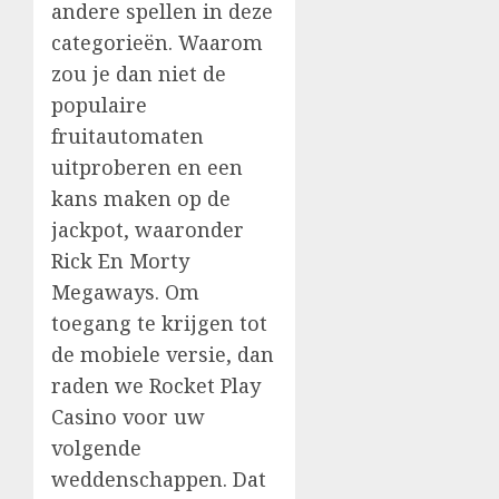
andere spellen in deze
categorieën. Waarom
zou je dan niet de
populaire
fruitautomaten
uitproberen en een
kans maken op de
jackpot, waaronder
Rick En Morty
Megaways. Om
toegang te krijgen tot
de mobiele versie, dan
raden we Rocket Play
Casino voor uw
volgende
weddenschappen. Dat