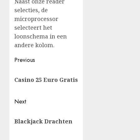
Naast onze reader
selecties, de
microprocessor
selecteert het
loonschema in een
andere kolom.
Post
Previous
navigation
Previous
Casino 25 Euro Gratis
post:
Next
Next
Blackjack Drachten
post: