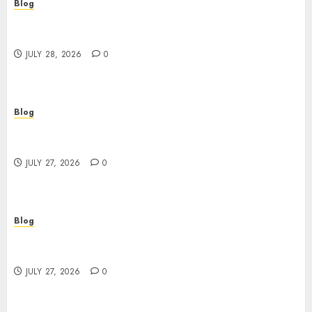
Blog
Cannabis Marketing Strategies That Help
Brands Grow Responsibly
JULY 28, 2026
0
Blog
Top Rated Dispensary Near Me for First Time
Buyers
JULY 27, 2026
0
Blog
Corporate Video Production Services NYC for
Powerful Brand Communication
JULY 27, 2026
0