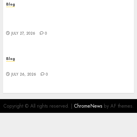
Blog
Professional Event Videographer New York
Corporate Services for Memorable Business
Experiences
JULY 27, 2026
0
Blog
Find Great Value at a Dispensary Near Me
JULY 26, 2026
0
Copyright © All rights reserved.
|
ChromeNews
by AF themes.