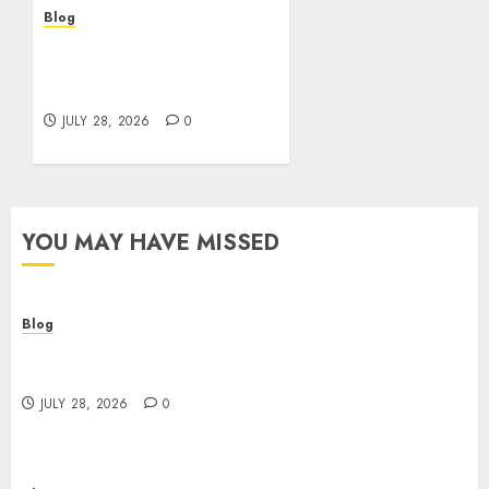
Blog
Cannabis Marketing
Strategies That Help
Brands Grow Responsibly
JULY 28, 2026
0
YOU MAY HAVE MISSED
Blog
Cannabis Dispensary Helping Customers Make
Better Choices
JULY 28, 2026
0