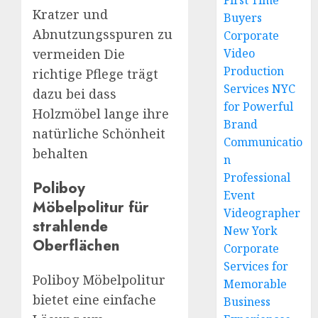
First Time
Kratzer und
Buyers
Abnutzungsspuren zu
Corporate
Video
vermeiden Die
Production
richtige Pflege trägt
Services NYC
dazu bei dass
for Powerful
Holzmöbel lange ihre
Brand
natürliche Schönheit
Communicatio
behalten
n
Professional
Poliboy
Event
Möbelpolitur für
Videographer
strahlende
New York
Oberflächen
Corporate
Services for
Poliboy Möbelpolitur
Memorable
bietet eine einfache
Business