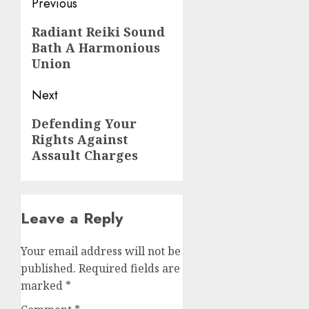
Post
Previous
navigation
Previous
Radiant Reiki Sound
Bath A Harmonious
post:
Union
Next
Next
Defending Your
Rights Against
post:
Assault Charges
Leave a Reply
Your email address will not be
published.
Required fields are
marked
*