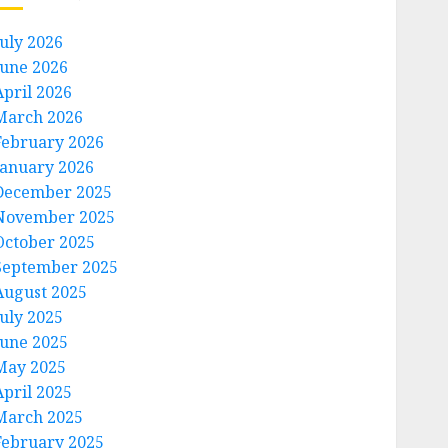
July 2026
June 2026
April 2026
March 2026
February 2026
January 2026
December 2025
November 2025
October 2025
September 2025
August 2025
July 2025
June 2025
May 2025
April 2025
March 2025
February 2025