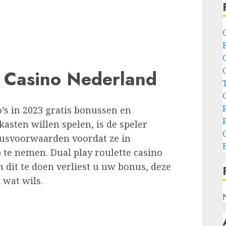
e Casino Nederland
’s in 2023 gratis bonussen en
asten willen spelen, is de speler
nusvoorwaarden voordat ze in
e nemen. Dual play roulette casino
dit te doen verliest u uw bonus, deze
 wat wils.