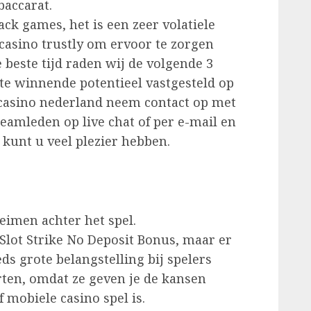
baccarat.
ack games, het is een zeer volatiele
 casino trustly om ervoor te zorgen
 beste tijd raden wij de volgende 3
e winnende potentieel vastgesteld op
e casino nederland neem contact op met
eamleden op live chat of per e-mail en
 kunt u veel plezier hebben.
eimen achter het spel.
Slot Strike No Deposit Bonus, maar er
ds grote belangstelling bij spelers
arten, omdat ze geven je de kansen
 mobiele casino spel is.