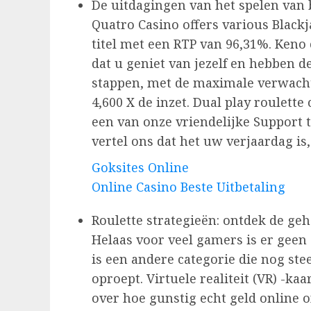
De uitdagingen van het spelen van 
Quatro Casino offers various Blackj
titel met een RTP van 96,31%. Keno
dat u geniet van jezelf en hebben de
stappen, met de maximale verwacht
4,600 X de inzet. Dual play roulett
een van onze vriendelijke Support t
vertel ons dat het uw verjaardag is,
Goksites Online
Online Casino Beste Uitbetaling
Roulette strategieën: ontdek de geh
Helaas voor veel gamers is er geen 
is een andere categorie die nog stee
oproept. Virtuele realiteit (VR) -ka
over hoe gunstig echt geld online of