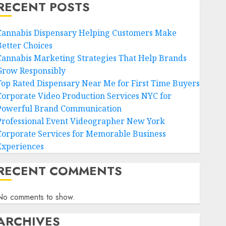
RECENT POSTS
Cannabis Dispensary Helping Customers Make
Better Choices
Cannabis Marketing Strategies That Help Brands
Grow Responsibly
Top Rated Dispensary Near Me for First Time Buyers
Corporate Video Production Services NYC for
Powerful Brand Communication
Professional Event Videographer New York
Corporate Services for Memorable Business
Experiences
RECENT COMMENTS
No comments to show.
ARCHIVES