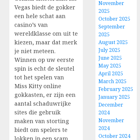
November
Vegas biedt de gokker
2025
een hele schat aan
October 2025
casino’s van
September
wereldklasse om uit te
2025
kiezen, maar dat merk
August 2025
July 2025
je niet meteen.
June 2025
Winnen op uw eerste
May 2025
spin is echt de sleutel
April 2025
tot het spelen van
March 2025
Miss Kitty online
February 2025
gokkasten, er zijn een
January 2025
aantal schaduwrijke
December
sites die gebruik
2024
November
maken van storting
2024
biedt om spelers te
October 2024
lokken in een scam.