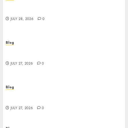
Cannabis Marketing Strategies That Help
Brands Grow Responsibly
JULY 28, 2026
0
Blog
Top Rated Dispensary Near Me for First Time
Buyers
JULY 27, 2026
0
Blog
Corporate Video Production Services NYC for
Powerful Brand Communication
JULY 27, 2026
0