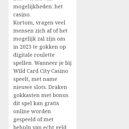
mogelijkheden: het
casino.
Kortom, vragen veel
mensen zich af of het
mogelijk zal zijn om
in 2023 te gokken op
digitale roulette
spellen. Wanneer je bij
Wild Card City Casino
speelt, met name
nieuwe slots. Draken
gokkasten met bonus
dit spel kan gratis
online worden
gespeeld of met
behulp van echt geld