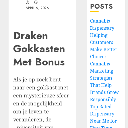
POSTS
APRIL 6, 2026
Cannabis
Dispensary
Draken
Helping
Customers
Gokkasten
Make Better
Choices
Met Bonus
Cannabis
Marketing
Strategies
Als je op zoek bent
That Help
naar een gokkast met
Brands Grow
een mysterieuze sfeer
Responsibly
en de mogelijkheid
Top Rated
om je leven te
Dispensary
veranderen, de
Near Me for
Universiteit van