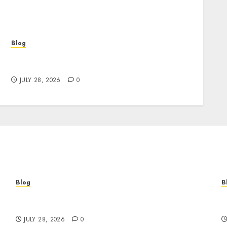
Blog
Cannabis Marketing Strategies That Help
Brands Grow Responsibly
JULY 28, 2026
0
Blog
B
Cannabis Marketing Strategies That Help
T
Brands Grow Responsibly
B
JULY 28, 2026
0