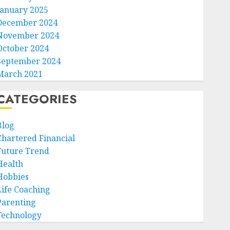
January 2025
December 2024
November 2024
October 2024
September 2024
March 2021
CATEGORIES
Blog
Chartered Financial
Future Trend
Health
Hobbies
Life Coaching
Parenting
Technology