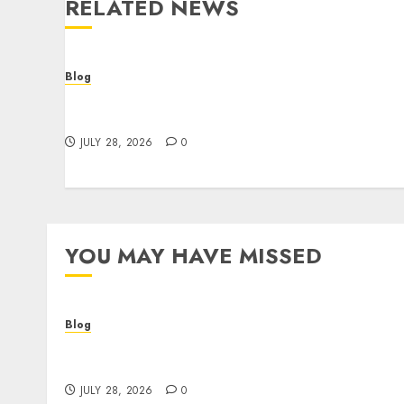
RELATED NEWS
Blog
Cannabis Dispensary Helping Customers
Make Better Choices
JULY 28, 2026
0
YOU MAY HAVE MISSED
Blog
Cannabis Dispensary Helping Customers
Make Better Choices
JULY 28, 2026
0