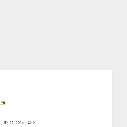
log
op Rated Dispensary Near Me for First Time
uyers
JULY 27, 2026
0