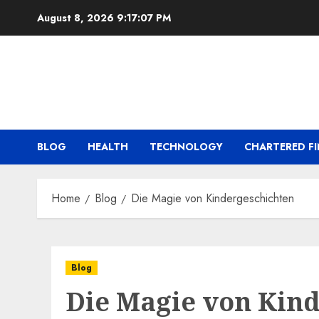
Skip
August 8, 2026
9:17:08 PM
to
content
BLOG
HEALTH
TECHNOLOGY
CHARTERED FI
Home
Blog
Die Magie von Kindergeschichten
Blog
Die Magie von Kin