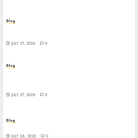
Blog
Corporate Video Production Services NYC for
Powerful Brand Communication
JULY 27, 2026
0
Blog
Professional Event Videographer New York
Corporate Services for Memorable Business
Experiences
JULY 27, 2026
0
Blog
Find Great Value at a Dispensary Near Me
JULY 26, 2026
0