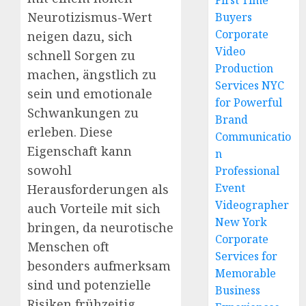
First Time
Neurotizismus-Wert
Buyers
Corporate
neigen dazu, sich
Video
schnell Sorgen zu
Production
machen, ängstlich zu
Services NYC
sein und emotionale
for Powerful
Schwankungen zu
Brand
erleben. Diese
Communicatio
Eigenschaft kann
n
sowohl
Professional
Event
Herausforderungen als
Videographer
auch Vorteile mit sich
New York
bringen, da neurotische
Corporate
Menschen oft
Services for
besonders aufmerksam
Memorable
sind und potenzielle
Business
Risiken frühzeitig