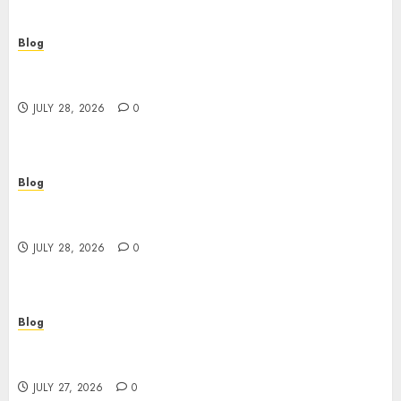
Blog
Cannabis Dispensary Helping Customers Make
Better Choices
JULY 28, 2026
0
Blog
Cannabis Marketing Strategies That Help
Brands Grow Responsibly
JULY 28, 2026
0
Blog
Top Rated Dispensary Near Me for First Time
Buyers
JULY 27, 2026
0