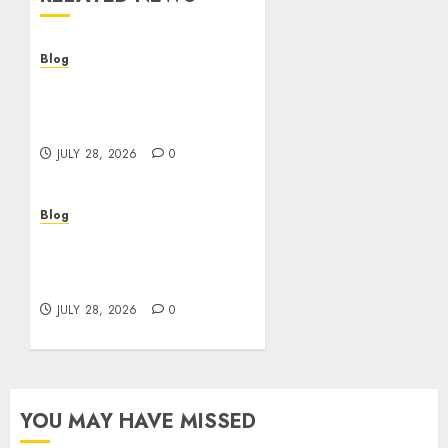
Blog
Cannabis Dispensary
Helping Customers Make
Better Choices
JULY 28, 2026
0
Blog
Cannabis Marketing
Strategies That Help
Brands Grow Responsibly
JULY 28, 2026
0
YOU MAY HAVE MISSED