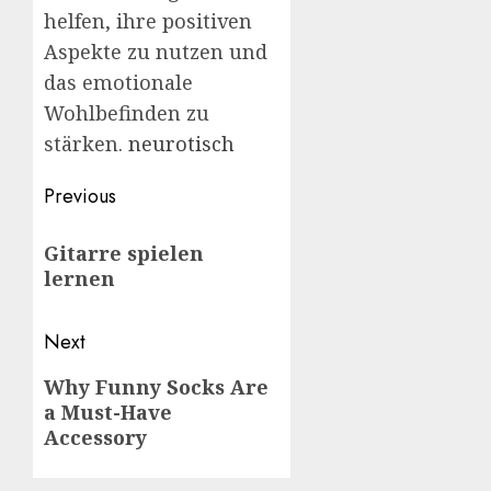
helfen, ihre positiven
Aspekte zu nutzen und
das emotionale
Wohlbefinden zu
stärken.
neurotisch
Post
Previous
navigation
Previous
Gitarre spielen
post:
lernen
Next
Next
Why Funny Socks Are
a Must-Have
post:
Accessory