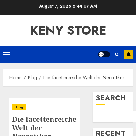
Skip
August 7, 2026
6:44:08 AM
to
content
KENY STORE
Primary
Menu
Home
Blog
Die facettenreiche Welt der Neurotiker
SEARCH
Blog
Die facettenreiche
Welt der
RECENT