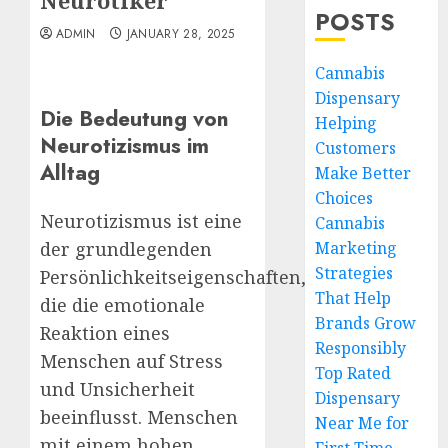
Neurotiker
POSTS
ADMIN
JANUARY 28, 2025
Cannabis
Dispensary
Die Bedeutung von
Helping
Neurotizismus im
Customers
Alltag
Make Better
Choices
Neurotizismus ist eine
Cannabis
Marketing
der grundlegenden
Strategies
Persönlichkeitseigenschaften,
That Help
die die emotionale
Brands Grow
Reaktion eines
Responsibly
Menschen auf Stress
Top Rated
und Unsicherheit
Dispensary
beeinflusst. Menschen
Near Me for
mit einem hohen