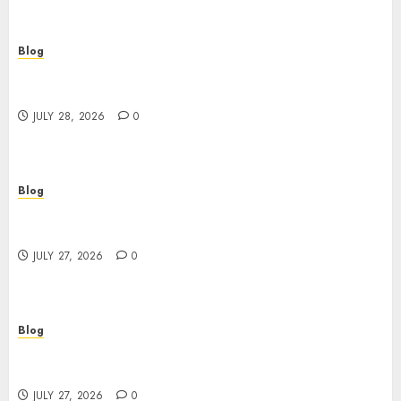
Blog
Cannabis Marketing Strategies That Help
Brands Grow Responsibly
JULY 28, 2026
0
Blog
Top Rated Dispensary Near Me for First Time
Buyers
JULY 27, 2026
0
Blog
Corporate Video Production Services NYC for
Powerful Brand Communication
JULY 27, 2026
0