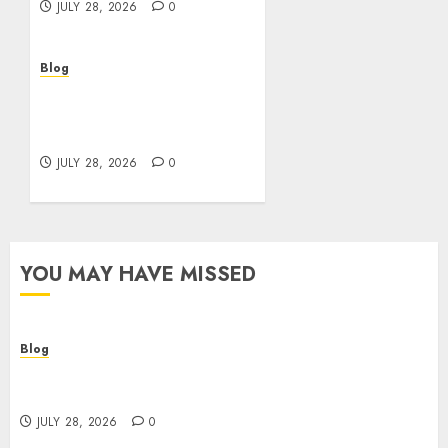
JULY 28, 2026
0
Blog
Cannabis Marketing
Strategies That Help
Brands Grow Responsibly
JULY 28, 2026
0
YOU MAY HAVE MISSED
Blog
Cannabis Dispensary Helping Customers Make
Better Choices
JULY 28, 2026
0