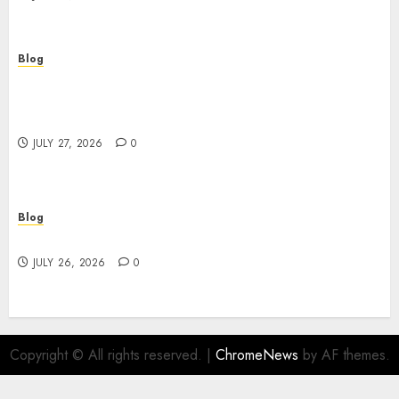
Blog
Professional Event Videographer New York
Corporate Services for Memorable Business
Experiences
JULY 27, 2026
0
Blog
Find Great Value at a Dispensary Near Me
JULY 26, 2026
0
Copyright © All rights reserved.
|
ChromeNews
by AF themes.