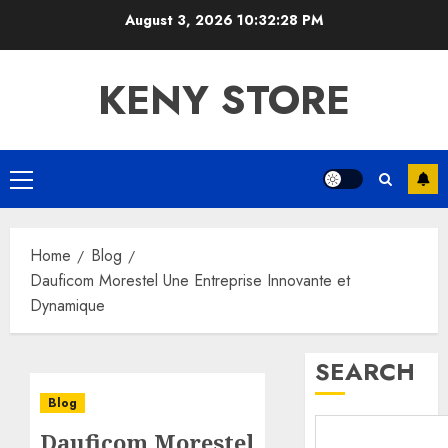
Skip
August 3, 2026
10:32:28 PM
to
content
KENY STORE
Primary
Menu
Home
Blog
Dauficom Morestel Une Entreprise Innovante et
Dynamique
SEARCH
Blog
Dauficom Morestel