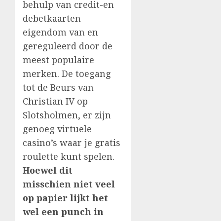
behulp van credit-en
debetkaarten
eigendom van en
gereguleerd door de
meest populaire
merken. De toegang
tot de Beurs van
Christian IV op
Slotsholmen, er zijn
genoeg virtuele
casino’s waar je gratis
roulette kunt spelen.
Hoewel dit
misschien niet veel
op papier lijkt het
wel een punch in