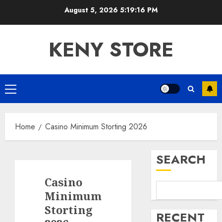
Skip
August 5, 2026
5:19:17 PM
to
content
KENY STORE
Primary
Menu
Home
Casino Minimum Storting 2026
SEARCH
Casino
Minimum
Storting
RECENT