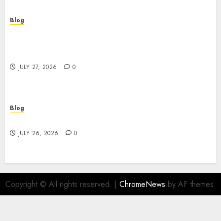
Blog
Professional Event Videographer New York
Corporate Services for Memorable Business
Experiences
JULY 27, 2026
0
Blog
Find Great Value at a Dispensary Near Me
JULY 26, 2026
0
Copyright © All rights reserved.
|
ChromeNews
by AF themes.