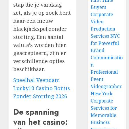
First Time
stap die je vandaag
Buyers
zet, als je op zoek bent
Corporate
naar een nieuw
Video
blackjackspel zonder
Production
Services NYC
storting. Een aantal
for Powerful
valuta’s worden hier
Brand
geaccepteerd, zijn er
Communicatio
verschillende opties
n
beschikbaar.
Professional
Event
Speelhal Veendam
Videographer
Lucky10 Casino Bonus
New York
Zonder Storting 2026
Corporate
Services for
De spanning
Memorable
van het casino:
Business