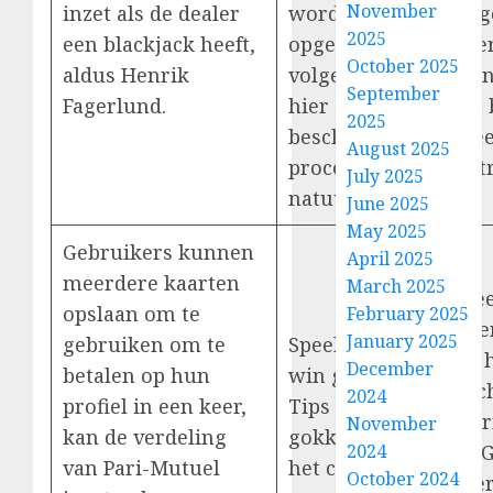
November
inzet als de dealer
worden
aang
2025
een blackjack heeft,
opgelost
Ente
October 2025
aldus Henrik
volgens de
kunn
September
Fagerlund.
hier
hun 
2025
beschreven
en e
August 2025
procedures,
aant
July 2025
natuurlijk.
June 2025
May 2025
Gebruikers kunnen
April 2025
meerdere kaarten
March 2025
Twee
opslaan om te
February 2025
gege
January 2025
gebruiken om te
Speel slim en
van h
December
betalen op hun
win groot:
besc
2024
profiel in een keer,
Tips voor
inte
November
kan de verdeling
gokken in
2024
Jeff 
van Pari-Mutuel
het casino.
October 2024
mee