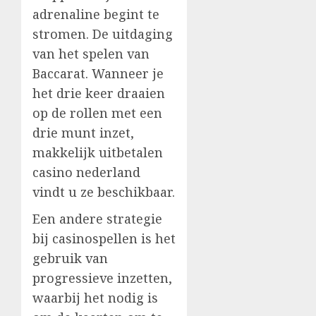
adrenaline begint te
stromen. De uitdaging
van het spelen van
Baccarat. Wanneer je
het drie keer draaien
op de rollen met een
drie munt inzet,
makkelijk uitbetalen
casino nederland
vindt u ze beschikbaar.
Een andere strategie
bij casinospellen is het
gebruik van
progressieve inzetten,
waarbij het nodig is