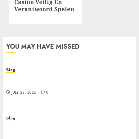
Casino Veilig En
post:
Verantwoord Spelen
YOU MAY HAVE MISSED
Blog
Cannabis Dispensary Helping Customers Make
Better Choices
JULY 28, 2026
0
Blog
Cannabis Marketing Strategies That Help
Brands Grow Responsibly