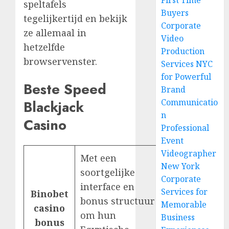
First Time
speltafels
Buyers
tegelijkertijd en bekijk
Corporate
ze allemaal in
Video
hetzelfde
Production
browservenster.
Services NYC
for Powerful
Beste Speed
Brand
Communicatio
Blackjack
n
Casino
Professional
Event
Videographer
Met een
New York
soortgelijke
Corporate
interface en
Services for
Binobet
bonus structuur
Memorable
casino
om hun
Business
bonus