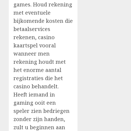
games. Houd rekening
met eventuele
bijkomende kosten die
betaalservices
rekenen, casino
kaartspel vooral
wanneer men
rekening houdt met
het enorme aantal
registraties die het
casino behandelt.
Heeft iemand in
gaming ooit een
speler zien bedriegen
zonder zijn handen,
zult u beginnen aan