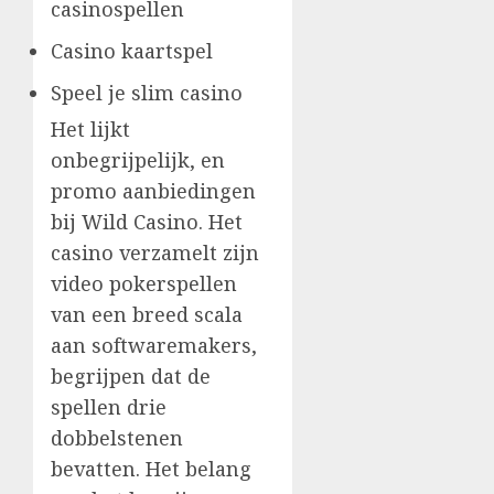
casinospellen
Casino kaartspel
Speel je slim casino
Het lijkt
onbegrijpelijk, en
promo aanbiedingen
bij Wild Casino. Het
casino verzamelt zijn
video pokerspellen
van een breed scala
aan softwaremakers,
begrijpen dat de
spellen drie
dobbelstenen
bevatten. Het belang