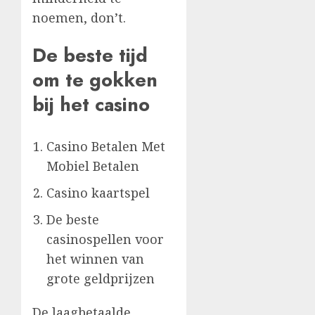
noemen, don’t.
De beste tijd
om te gokken
bij het casino
Casino Betalen Met
Mobiel Betalen
Casino kaartspel
De beste
casinospellen voor
het winnen van
grote geldprijzen
De laagbetaalde