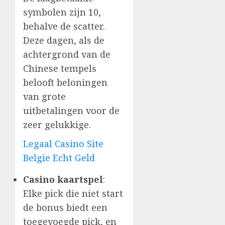
symbolen zijn 10,
behalve de scatter.
Deze dagen, als de
achtergrond van de
Chinese tempels
belooft beloningen
van grote
uitbetalingen voor de
zeer gelukkige.
Legaal Casino Site
Belgie Echt Geld
Casino kaartspel
:
Elke pick die niet start
de bonus biedt een
toegevoegde pick, en