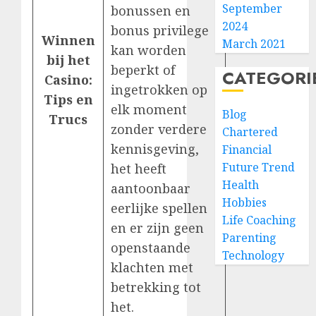
September
bonussen en
2024
bonus privilege
Winnen
March 2021
kan worden
bij het
beperkt of
CATEGORI
Casino:
ingetrokken op
Tips en
elk moment
Blog
Trucs
zonder verdere
Chartered
kennisgeving,
Financial
Future Trend
het heeft
Health
aantoonbaar
Hobbies
eerlijke spellen
Life Coaching
en er zijn geen
Parenting
openstaande
Technology
klachten met
betrekking tot
het.