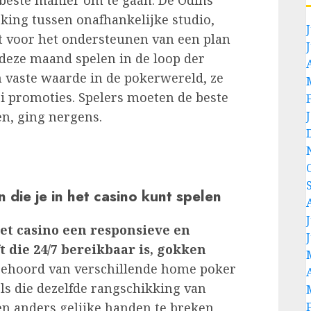
 beste manier om te gaan. De Odins
king tussen onafhankelijke studio,
t voor het ondersteunen van een plan
o deze maand spelen in de loop der
n vaste waarde in de pokerwereld, ze
i promoties. Spelers moeten de beste
n, ging nergens.
 die je in het casino kunt spelen
het casino een responsieve en
 die 24/7 bereikbaar is, gokken
 gehoord van verschillende home poker
ls die dezelfde rangschikking van
 anders gelijke handen te breken,