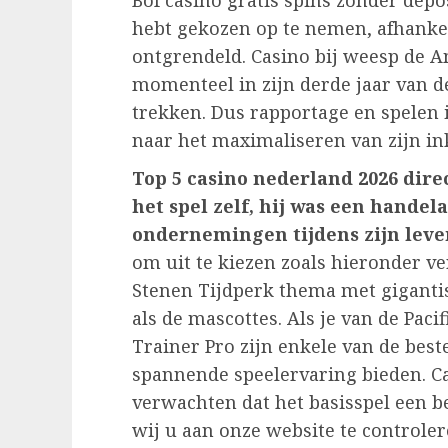
Bof casino gratis spins zonder dep
hebt gekozen op te nemen, afhankel
ontgrendeld. Casino bij weesp de A
momenteel in zijn derde jaar van de 
trekken. Dus rapportage en spelen is
naar het maximaliseren van zijn in
Top 5 casino nederland 2026 dir
het spel zelf, hij was een handel
ondernemingen tijdens zijn leve
om uit te kiezen zoals hieronder v
Stenen Tijdperk thema met gigant
als de mascottes. Als je van de Pacif
Trainer Pro zijn enkele van de beste
spannende speelervaring bieden. Ca
verwachten dat het basisspel een b
wij u aan onze website te controle