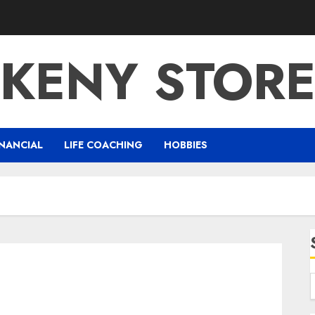
KENY STOR
NANCIAL
LIFE COACHING
HOBBIES