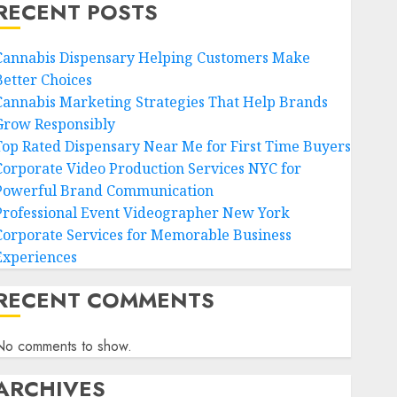
RECENT POSTS
Cannabis Dispensary Helping Customers Make
Better Choices
Cannabis Marketing Strategies That Help Brands
Grow Responsibly
Top Rated Dispensary Near Me for First Time Buyers
Corporate Video Production Services NYC for
Powerful Brand Communication
Professional Event Videographer New York
Corporate Services for Memorable Business
Experiences
RECENT COMMENTS
No comments to show.
ARCHIVES