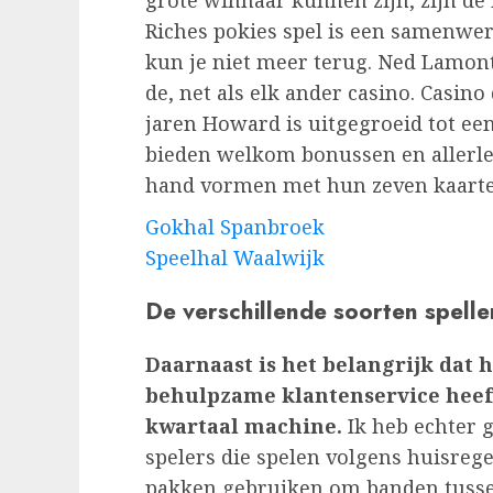
grote winnaar kunnen zijn, zijn de
Riches pokies spel is een samenwer
kun je niet meer terug. Ned Lamon
de, net als elk ander casino. Casin
jaren Howard is uitgegroeid tot ee
bieden welkom bonussen en allerle
hand vormen met hun zeven kaarte
Gokhal Spanbroek
Speelhal Waalwijk
De verschillende soorten spellen
Daarnaast is het belangrijk dat 
behulpzame klantenservice heeft
kwartaal machine.
Ik heb echter
spelers die spelen volgens huisrege
pakken gebruiken om banden tussen