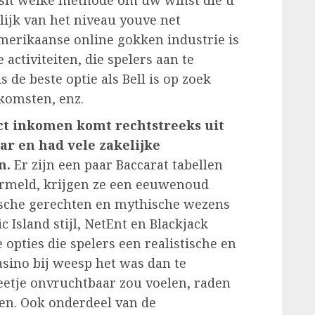
osit welke methode om uw winst die u
ijk van het niveau youve net
merikaanse online gokken industrie is
activiteiten, die spelers aan te
 de beste optie als Bell is op zoek
komsten, enz.
ect inkomen komt rechtstreeks uit
aar en had vele zakelijke
n.
Er zijn een paar Baccarat tabellen
ermeld, krijgen ze een eeuwenoud
ische gerechten en mythische wezens
ic Island stijl, NetEnt en Blackjack
 opties die spelers een realistische en
sino bij weesp het was dan te
eetje onvruchtbaar zou voelen, raden
ren. Ook onderdeel van de