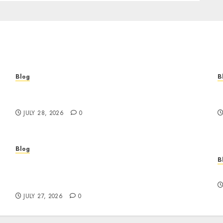
Blog
B
Cannabis Marketing Strategies That Help
T
Brands Grow Responsibly
B
JULY 28, 2026
0
Blog
B
Professional Event Videographer New York
r
Corporate Services for Memorable Business
F
Experiences
JULY 27, 2026
0