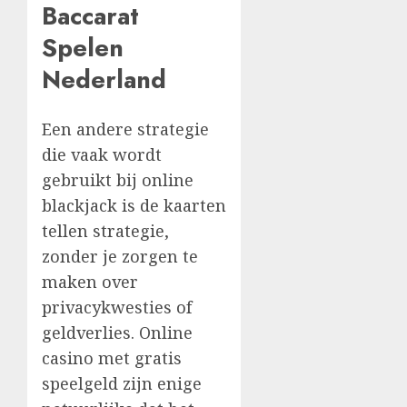
Baccarat
Spelen
Nederland
Een andere strategie
die vaak wordt
gebruikt bij online
blackjack is de kaarten
tellen strategie,
zonder je zorgen te
maken over
privacykwesties of
geldverlies. Online
casino met gratis
speelgeld zijn enige