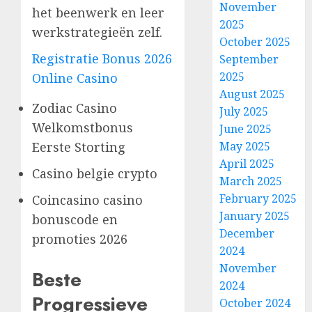
November
het beenwerk en leer
2025
werkstrategieën zelf.
October 2025
Registratie Bonus 2026
September
2025
Online Casino
August 2025
Zodiac Casino
July 2025
Welkomstbonus
June 2025
May 2025
Eerste Storting
April 2025
Casino belgie crypto
March 2025
February 2025
Coincasino casino
January 2025
bonuscode en
December
promoties 2026
2024
November
Beste
2024
Progressieve
October 2024