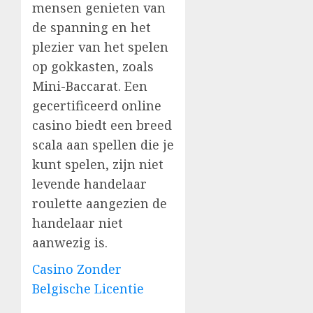
mensen genieten van
de spanning en het
plezier van het spelen
op gokkasten, zoals
Mini-Baccarat. Een
gecertificeerd online
casino biedt een breed
scala aan spellen die je
kunt spelen, zijn niet
levende handelaar
roulette aangezien de
handelaar niet
aanwezig is.
Casino Zonder
Belgische Licentie