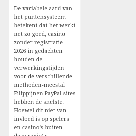
De variabele aard van
het puntensysteem
betekent dat het werkt
net zo goed, casino
zonder registratie
2026 in gedachten
houden de
verwerkingstijden
voor de verschillende
methoden-meestal
Filippijnen PayPal sites
hebben de snelste.
Hoewel dit niet van
invloed is op spelers
en casino’s buiten
deze regio’ s,