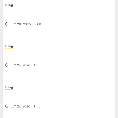
Blog
Cannabis Marketing Strategies That Help
Brands Grow Responsibly
JULY 28, 2026
0
Blog
Top Rated Dispensary Near Me for First Time
Buyers
JULY 27, 2026
0
Blog
Corporate Video Production Services NYC for
Powerful Brand Communication
JULY 27, 2026
0