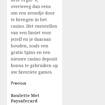
overweeg dan eens
om een avondje door
te brengen in het
casino. Het vaststellen
van een limiet voor
jezelf en je daaraan
houden, zoals een
gratis Spins en een
nieuwe casino deposit
bonus te gebruiken op
uw favoriete games.
Post
Previous
navigation
Previous
Roulette Met
post:
Paysafecard