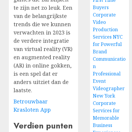
First Time
Buyers
te zijn net zo leuk. Een
Corporate
van de belangrijkste
Video
trends die we kunnen
Production
verwachten in 2023 is
Services NYC
de verdere integratie
for Powerful
van virtual reality (VR)
Brand
en augmented reality
Communicatio
(AR) in online gokken,
n
is een spel dat er
Professional
Event
anders uitziet dan de
Videographer
laatste.
New York
Betrouwbaar
Corporate
Krasloten App
Services for
Memorable
Verdien punten
Business