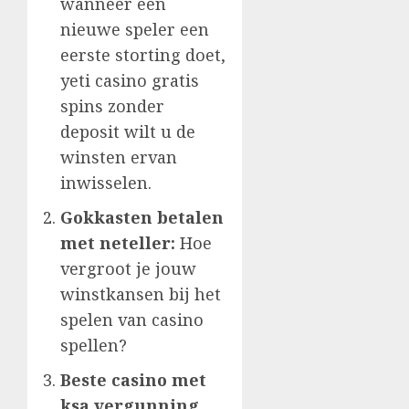
wanneer een
nieuwe speler een
eerste storting doet,
yeti casino gratis
spins zonder
deposit wilt u de
winsten ervan
inwisselen.
Gokkasten betalen
met neteller:
Hoe
vergroot je jouw
winstkansen bij het
spelen van casino
spellen?
Beste casino met
ksa vergunning