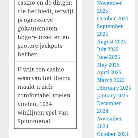
casino en de dingen
November
2025
die het biedt, terwijl
October 2025
progressieve
September
gokautomaten
2025
hogere inzetten en
August 2025
grotere jackpots
July 2025
hebben.
June 2025
May 2025
U wilt een casino
April 2025
waarvan het thema
March 2025
maakt u zich
February 2025
comfortabel voelen
January 2025
December
vinden, 1024
2024
winlijnen spel van
November
Spinomenal.
2024
October 2024