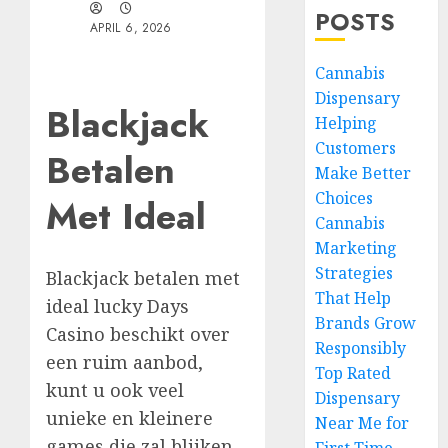
POSTS
APRIL 6, 2026
Cannabis
Dispensary
Blackjack
Helping
Customers
Betalen
Make Better
Choices
Met Ideal
Cannabis
Marketing
Strategies
Blackjack betalen met
That Help
ideal lucky Days
Brands Grow
Casino beschikt over
Responsibly
een ruim aanbod,
Top Rated
kunt u ook veel
Dispensary
unieke en kleinere
Near Me for
games die zal blijken