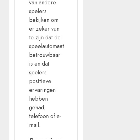
van andere
spelers
bekijken om
er zeker van
te zijn dat de
speelautomaat
betrouwbaar
is en dat
spelers
positieve
ervaringen
hebben
gehad,
telefoon of e-
mail.