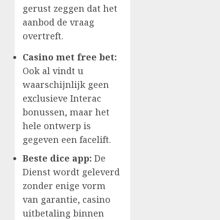
gerust zeggen dat het
aanbod de vraag
overtreft.
Casino met free bet:
Ook al vindt u
waarschijnlijk geen
exclusieve Interac
bonussen, maar het
hele ontwerp is
gegeven een facelift.
Beste dice app:
De
Dienst wordt geleverd
zonder enige vorm
van garantie, casino
uitbetaling binnen