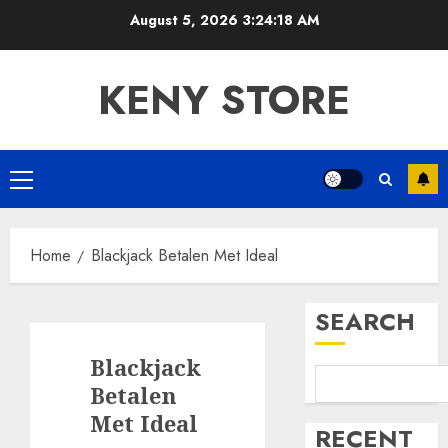
Skip
August 5, 2026
3:24:19 AM
to
content
KENY STORE
Primary
Menu
Home
Blackjack Betalen Met Ideal
SEARCH
Blackjack
Betalen
Met Ideal
RECENT