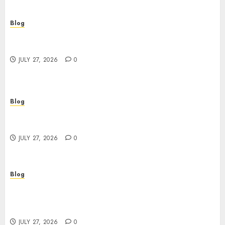
Blog
Top Rated Dispensary Near Me for First Time
Buyers
JULY 27, 2026
0
Blog
Corporate Video Production Services NYC for
Powerful Brand Communication
JULY 27, 2026
0
Blog
Professional Event Videographer New York
Corporate Services for Memorable Business
Experiences
JULY 27, 2026
0