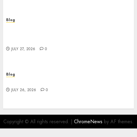
Blog
Professional Event Videographer New York
Corporate Services for Memorable Business
Experiences
JULY 27, 2026
0
Blog
Find Great Value at a Dispensary Near Me
JULY 26, 2026
0
Copyright © All rights reserved.
|
ChromeNews
by AF themes.