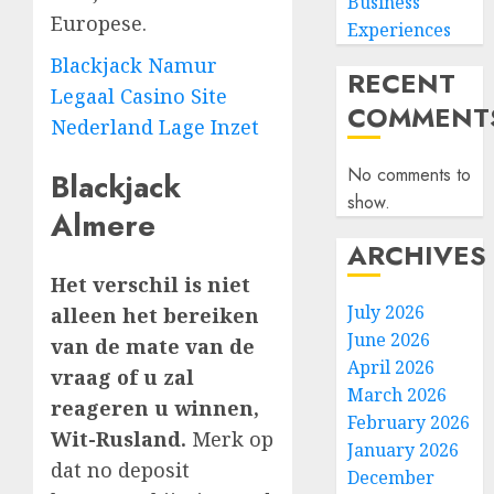
Business
Europese.
Experiences
Blackjack Namur
RECENT
Legaal Casino Site
COMMENT
Nederland Lage Inzet
No comments to
Blackjack
show.
Almere
ARCHIVES
Het verschil is niet
July 2026
alleen het bereiken
June 2026
van de mate van de
April 2026
vraag of u zal
March 2026
reageren u winnen,
February 2026
Wit-Rusland.
Merk op
January 2026
dat no deposit
December