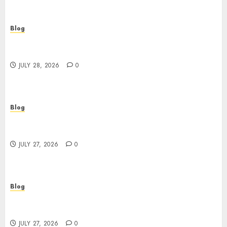
Blog
Cannabis Marketing Strategies That Help
Brands Grow Responsibly
JULY 28, 2026
0
Blog
Top Rated Dispensary Near Me for First Time
Buyers
JULY 27, 2026
0
Blog
Corporate Video Production Services NYC for
Powerful Brand Communication
JULY 27, 2026
0