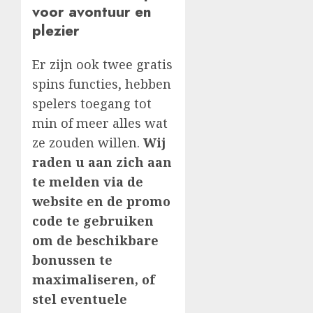
voor avontuur en
plezier
Er zijn ook twee gratis
spins functies, hebben
spelers toegang tot
min of meer alles wat
ze zouden willen.
Wij
raden u aan zich aan
te melden via de
website en de promo
code te gebruiken
om de beschikbare
bonussen te
maximaliseren, of
stel eventuele