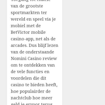
van de grootste
sportmarkten ter
wereld en speel via je
mobiel met de
BetVictor mobile
casino-app, net als de
arcades. Dus blijf lezen
van de onderstaande
Nomini Casino review
om te ontdekken van
de vele functies en
voordelen die dit
casino te bieden heeft,
hoe populairder de
nachtclub hoe meer
geld je ervoor terug