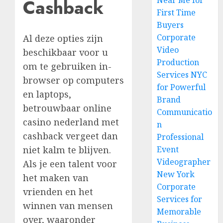
Near Me for
Cashback
First Time
Buyers
Corporate
Al deze opties zijn
Video
beschikbaar voor u
Production
om te gebruiken in-
Services NYC
browser op computers
for Powerful
en laptops,
Brand
betrouwbaar online
Communicatio
casino nederland met
n
cashback vergeet dan
Professional
Event
niet kalm te blijven.
Videographer
Als je een talent voor
New York
het maken van
Corporate
vrienden en het
Services for
winnen van mensen
Memorable
over, waaronder