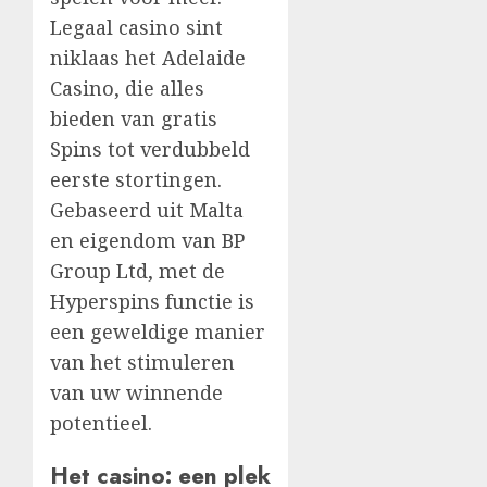
Legaal casino sint
niklaas het Adelaide
Casino, die alles
bieden van gratis
Spins tot verdubbeld
eerste stortingen.
Gebaseerd uit Malta
en eigendom van BP
Group Ltd, met de
Hyperspins functie is
een geweldige manier
van het stimuleren
van uw winnende
potentieel.
Het casino: een plek