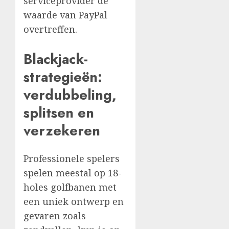
serviceprovider de
waarde van PayPal
overtreffen.
Blackjack-
strategieën:
verdubbeling,
splitsen en
verzekeren
Professionele spelers
spelen meestal op 18-
holes golfbanen met
een uniek ontwerp en
gevaren zoals