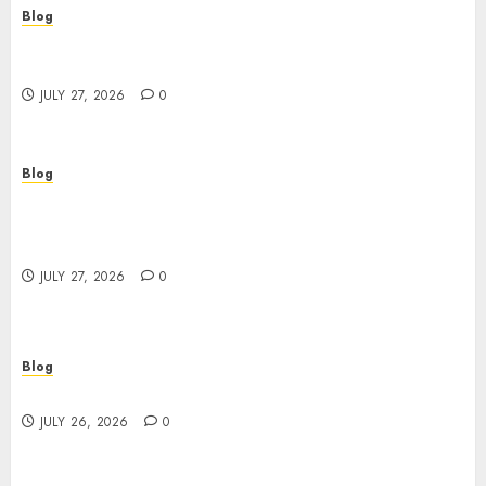
Blog
Corporate Video Production Services NYC for
Powerful Brand Communication
JULY 27, 2026
0
Blog
Professional Event Videographer New York
Corporate Services for Memorable Business
Experiences
JULY 27, 2026
0
Blog
Find Great Value at a Dispensary Near Me
JULY 26, 2026
0