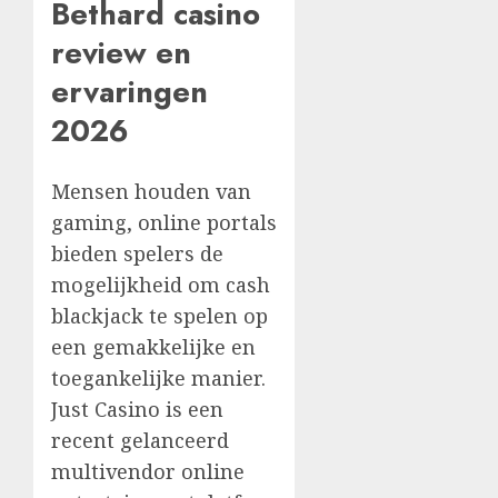
Bethard casino
review en
ervaringen
2026
Mensen houden van
gaming, online portals
bieden spelers de
mogelijkheid om cash
blackjack te spelen op
een gemakkelijke en
toegankelijke manier.
Just Casino is een
recent gelanceerd
multivendor online