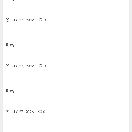
Cannabis Dispensary Helping Customers Make
Better Choices
JULY 28, 2026
0
Blog
Cannabis Marketing Strategies That Help
Brands Grow Responsibly
JULY 28, 2026
0
Blog
Top Rated Dispensary Near Me for First Time
Buyers
JULY 27, 2026
0