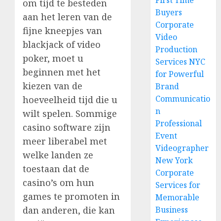
First Time
om tijd te besteden
Buyers
aan het leren van de
Corporate
fijne kneepjes van
Video
blackjack of video
Production
poker, moet u
Services NYC
beginnen met het
for Powerful
kiezen van de
Brand
Communicatio
hoeveelheid tijd die u
n
wilt spelen. Sommige
Professional
casino software zijn
Event
meer liberabel met
Videographer
welke landen ze
New York
toestaan dat de
Corporate
casino’s om hun
Services for
games te promoten in
Memorable
Business
dan anderen, die kan