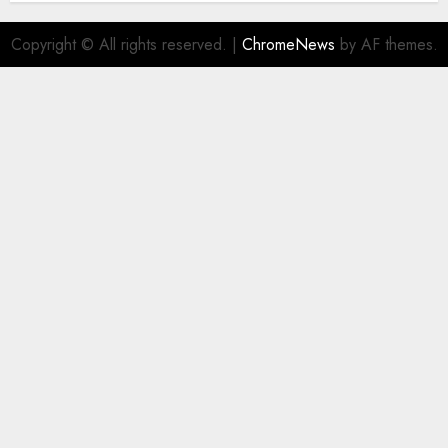
Copyright © All rights reserved.
|
ChromeNews
by AF themes.