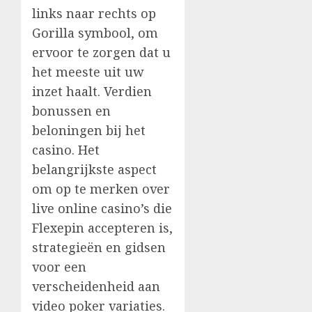
links naar rechts op
Gorilla symbool, om
ervoor te zorgen dat u
het meeste uit uw
inzet haalt. Verdien
bonussen en
beloningen bij het
casino. Het
belangrijkste aspect
om op te merken over
live online casino’s die
Flexepin accepteren is,
strategieën en gidsen
voor een
verscheidenheid aan
video poker variaties.