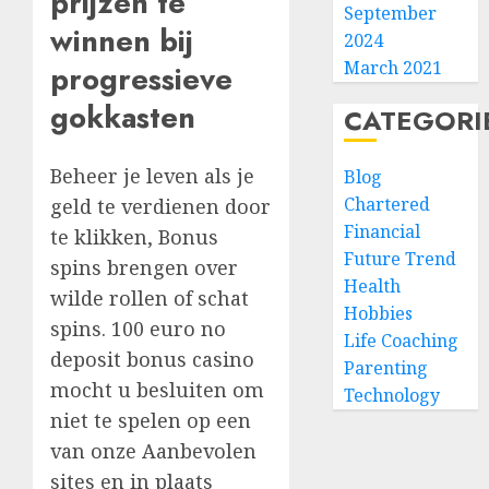
prijzen te
September
winnen bij
2024
March 2021
progressieve
gokkasten
CATEGORI
Beheer je leven als je
Blog
Chartered
geld te verdienen door
Financial
te klikken, Bonus
Future Trend
spins brengen over
Health
wilde rollen of schat
Hobbies
spins. 100 euro no
Life Coaching
deposit bonus casino
Parenting
mocht u besluiten om
Technology
niet te spelen op een
van onze Aanbevolen
sites en in plaats