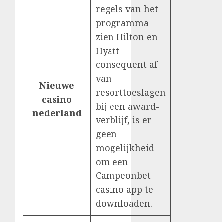
regels van het
programma
zien Hilton en
Hyatt
consequent af
van
Nieuwe
resorttoeslagen
casino
bij een award-
nederland
verblijf, is er
geen
mogelijkheid
om een
Campeonbet
casino app te
downloaden.