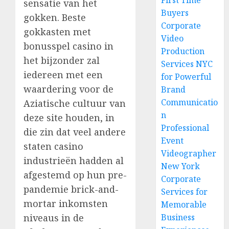
First Time
sensatie van het
Buyers
gokken. Beste
Corporate
gokkasten met
Video
bonusspel casino in
Production
het bijzonder zal
Services NYC
iedereen met een
for Powerful
waardering voor de
Brand
Communicatio
Aziatische cultuur van
n
deze site houden, in
Professional
die zin dat veel andere
Event
staten casino
Videographer
industrieën hadden al
New York
afgestemd op hun pre-
Corporate
pandemie brick-and-
Services for
mortar inkomsten
Memorable
Business
niveaus in de