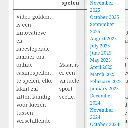
spelen
November
2025
Video gokken
October 2025
September
is een
2025
innovatieve
De meest recen
August 2025
en
telling van covi
July 2025
meeslepende
gevallen in het
June 2025
manier om
Latijns-Amerik
May 2025
online
Maar, is
land bracht het
April 2025
casinospellen
er een
dodental op me
March 2025
te spelen, elke
virtuele
dan 10,000 en 
February 2025
klant zal
sport
dan 156,000
January 2025
December
zitten kundig
sectie.
bevestigde geva
2024
voor kiezen
in het hele land
November
tussen
van de grootste
2024
verschillende
softwareleveran
October 2024