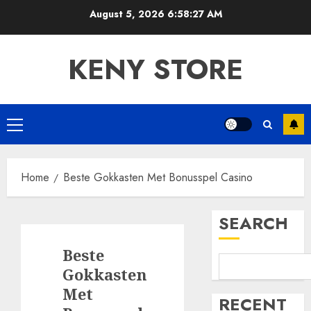
Skip
August 5, 2026
6:58:28 AM
to
content
KENY STORE
Primary
Menu
Home
Beste Gokkasten Met Bonusspel Casino
SEARCH
Beste
Gokkasten
Met
RECENT