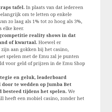
raps tafel.
In plaats van dat iedereen
 belangrijk om te letten op enkele
van zo laag als 1% tot zo hoog als 3%,
 elke keer.
competitie reality shows in dat
and of kwartaal.
Hoewel er
zijn aan gokken bij het casino,
het spelen met de Emu zal je punten
d voor geld of prijzen in de Emu Shop
ategie en geluk, leaderboard
 door te wedden op Jumba Bet
jd besteed tijdens het spelen.
We
ill heeft een mobiel casino, zonder het