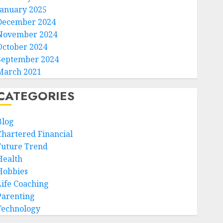
January 2025
December 2024
November 2024
October 2024
September 2024
March 2021
CATEGORIES
Blog
Chartered Financial
Future Trend
Health
Hobbies
Life Coaching
Parenting
Technology