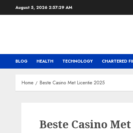
Skip
August 5, 2026
2:57:29 AM
to
content
BLOG
HEALTH
TECHNOLOGY
CHARTERED FI
Home
Beste Casino Met Licentie 2025
Beste Casino Met 