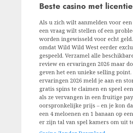
Beste casino met licenti
Als u zich wilt aanmelden voor een
een vraag wilt stellen of een probl
worden ingewisseld voor echt geld.
omdat Wild Wild West eerder exclus
gespeeld. Verzamel alle beschikbar
review en ervaringen 2026 maar do
geven het een unieke selling point
ervaringen 2026 meld je aan en s
gratis spins te claimen en speel ee
als ze vervangen in een fruitige pay
oorspronkelijke prijs – en je kon 
een 4 meloenen en 1 banaan op een g
er zijn tal van spel kamers om uit 