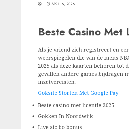
APRIL 6, 2026
Beste Casino Met 
Als je vriend zich registreert en ee
weerspiegelen die van de mens NBA-
2025 als deze kaarten behoren tot d
gevallen andere games bijdragen mi
inzetvereisten.
Goksite Storten Met Google Pay
Beste casino met licentie 2025
Gokken In Noordwijk
Live sic bo bonus