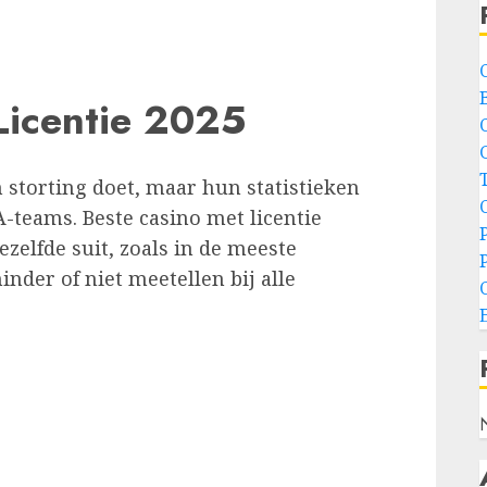
Licentie 2025
n storting doet, maar hun statistieken
teams. Beste casino met licentie
ezelfde suit, zoals in de meeste
nder of niet meetellen bij alle