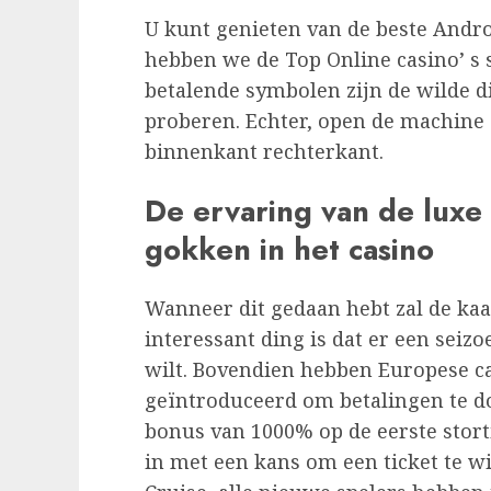
U kunt genieten van de beste Andro
hebben we de Top Online casino’ s s
betalende symbolen zijn de wilde di
proberen. Echter, open de machine 
binnenkant rechterkant.
De ervaring van de luxe
gokken in het casino
Wanneer dit gedaan hebt zal de ka
interessant ding is dat er een sei
wilt. Bovendien hebben Europese c
geïntroduceerd om betalingen te do
bonus van 1000% op de eerste stor
in met een kans om een ticket te w