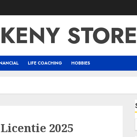
KENY STOR
NANCIAL
LIFE COACHING
HOBBIES
Licentie 2025