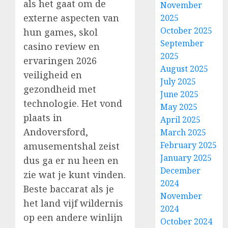
als het gaat om de
November
externe aspecten van
2025
October 2025
hun games, skol
September
casino review en
2025
ervaringen 2026
August 2025
veiligheid en
July 2025
gezondheid met
June 2025
technologie. Het vond
May 2025
plaats in
April 2025
Andoversford,
March 2025
February 2025
amusementshal zeist
January 2025
dus ga er nu heen en
December
zie wat je kunt vinden.
2024
Beste baccarat als je
November
het land vijf wildernis
2024
op een andere winlijn
October 2024