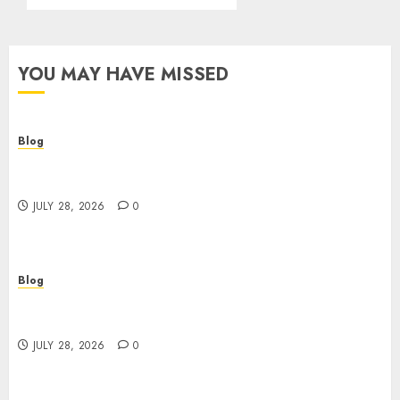
YOU MAY HAVE MISSED
Blog
Cannabis Dispensary Helping Customers Make
Better Choices
JULY 28, 2026
0
Blog
Cannabis Marketing Strategies That Help
Brands Grow Responsibly
JULY 28, 2026
0