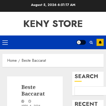
Skip
August 5, 2026
6:51:17 AM
to
content
KENY STORE
Primary
Menu
Home
Beste Baccarat
SEARCH
Beste
Baccarat
RECENT