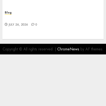
Blog
Find Great Value at a Dispensary Near Me
JULY 26, 2026
0
Copyright © All rights reserved.
|
ChromeNews
by AF themes.