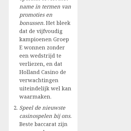
name in termen van
promoties en
bonussen.
Het bleek
dat de vijfvoudig
kampioenen Groep
E wonnen zonder
een wedstrijd te
verliezen, en dat
Holland Casino de
verwachtingen
uiteindelijk wel kan
waarmaken.
Speel de nieuwste
casinospelen bij ons.
Beste baccarat zijn