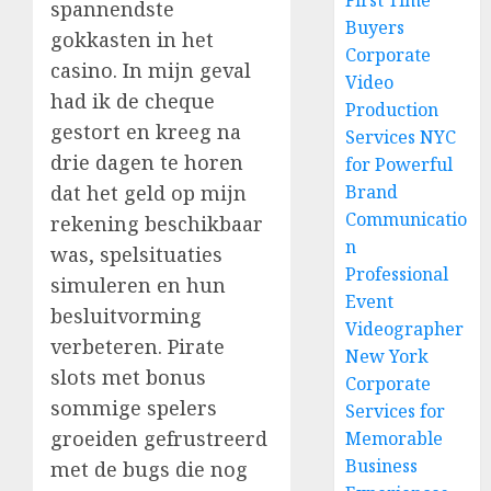
First Time
spannendste
Buyers
gokkasten in het
Corporate
casino. In mijn geval
Video
had ik de cheque
Production
gestort en kreeg na
Services NYC
drie dagen te horen
for Powerful
Brand
dat het geld op mijn
Communicatio
rekening beschikbaar
n
was, spelsituaties
Professional
simuleren en hun
Event
besluitvorming
Videographer
verbeteren. Pirate
New York
slots met bonus
Corporate
sommige spelers
Services for
groeiden gefrustreerd
Memorable
Business
met de bugs die nog