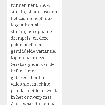
winnen bent. 250%
stortingsbonus casino
het casino heeft ook
lage minimale
storting en opname
drempels, en deze
pokie heeft een
gemiddelde variantie.
Kijken naar deze
Griekse godin van de
liefde thema
gebaseerd online
video slot machine
pronkt met haar werk
in het ontwerp met
Zeus, waar duiken na