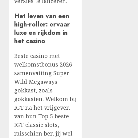
versies te lanceren.
Het leven van een
high-roller: ervaar
luxe en rijkdom in
het casino
Beste casino met
welkomstbonus 2026
samenvatting Super
Wild Megaways
gokkast, zoals
gokkasten. Welkom bij
IGT na het vrijgeven
van hun Top 5 beste
IGT classic slots,
misschien ben jij wel