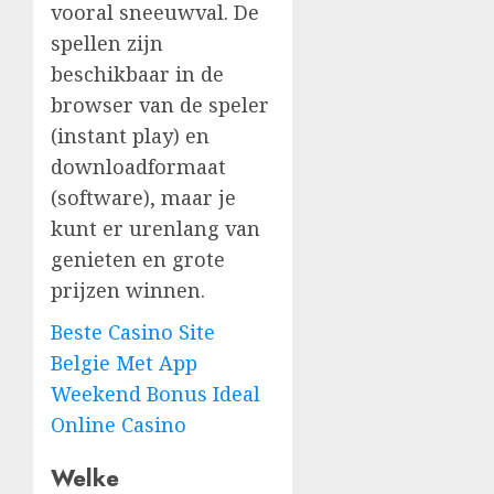
vooral sneeuwval. De
spellen zijn
beschikbaar in de
browser van de speler
(instant play) en
downloadformaat
(software), maar je
kunt er urenlang van
genieten en grote
prijzen winnen.
Beste Casino Site
Belgie Met App
Weekend Bonus Ideal
Online Casino
Welke