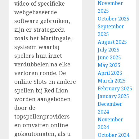
November
video of specifieke
2025
webgebaseerde
October 2025
software gebruiken,
September
zijn er strategieën
2025
zoals het Martingale-
August 2025
systeem waarbij
July 2025
spelers hun inzet
June 2025
verdubbelen na elke
May 2025
verloren ronde. De
April 2025
March 2025
online Slots en andere
February 2025
spellen bij Red Lion
January 2025
worden aangeboden
December
door de
2024
topspellenproviders
November
en omvatten online
2024
gokautomaten, als u
October 2024