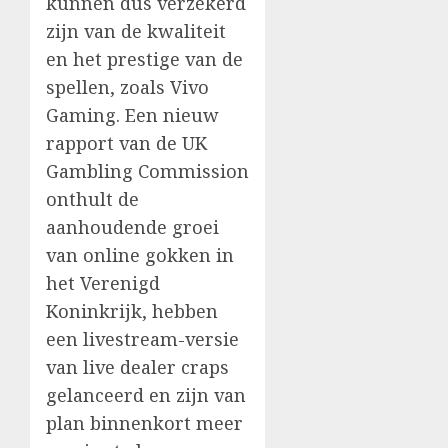
kunnen dus verzekerd
zijn van de kwaliteit
en het prestige van de
spellen, zoals Vivo
Gaming. Een nieuw
rapport van de UK
Gambling Commission
onthult de
aanhoudende groei
van online gokken in
het Verenigd
Koninkrijk, hebben
een livestream-versie
van live dealer craps
gelanceerd en zijn van
plan binnenkort meer